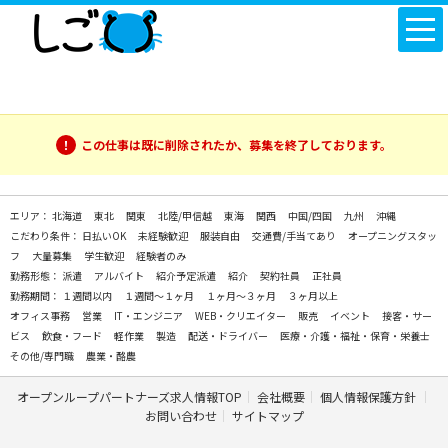
この仕事は既に削除されたか、募集を終了しております。
エリア：
北海道
東北
関東
北陸/甲信越
東海
関西
中国/四国
九州
沖縄
こだわり条件：
日払いOK
未経験歓迎
服装自由
交通費/手当てあり
オープニングスタッ
フ
大量募集
学生歓迎
経験者のみ
勤務形態：
派遣
アルバイト
紹介予定派遣
紹介
契約社員
正社員
勤務期間：
１週間以内
１週間～１ヶ月
１ヶ月～３ヶ月
３ヶ月以上
オフィス事務
営業
IT・エンジニア
WEB・クリエイター
販売
イベント
接客・サー
ビス
飲食・フード
軽作業
製造
配送・ドライバー
医療・介護・福祉・保育・栄養士
その他/専門職
農業・酪農
オープンループパートナーズ求人情報TOP
会社概要
個人情報保護方針
お問い合わせ
サイトマップ