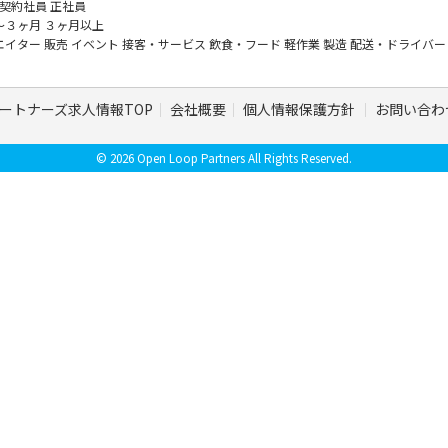
契約社員
正社員
～３ヶ月
３ヶ月以上
エイター
販売
イベント
接客・サービス
飲食・フード
軽作業
製造
配送・ドライバ
ートナーズ求人情報TOP
会社概要
個人情報保護方針
お問い合わ
© 2026 Open Loop Partners All Rights Reserved.