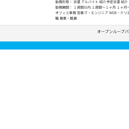
勤務形態：
派遣
アルバイト
紹介予定派遣
紹介
勤務期間：
１週間以内
１週間～１ヶ月
１ヶ月
オフィス事務
営業
IT・エンジニア
WEB・クリ
職
農業・酪農
オープンループパ