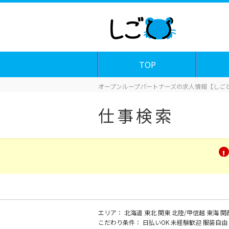
TOP
オープンループパートナーズの求人情報【しごと
仕事検索
エリア：
北海道
東北
関東
北陸/甲信越
東海
関
こだわり条件：
日払いOK
未経験歓迎
服装自由