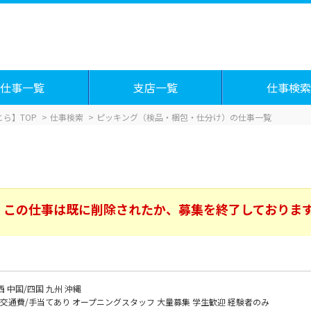
仕事一覧
支店一覧
仕事検索
ら】TOP
仕事検索
ピッキング（検品・梱包・仕分け）の仕事一覧
この仕事は既に削除されたか、募集を終了しておりま
西
中国/四国
九州
沖縄
交通費/手当てあり
オープニングスタッフ
大量募集
学生歓迎
経験者のみ