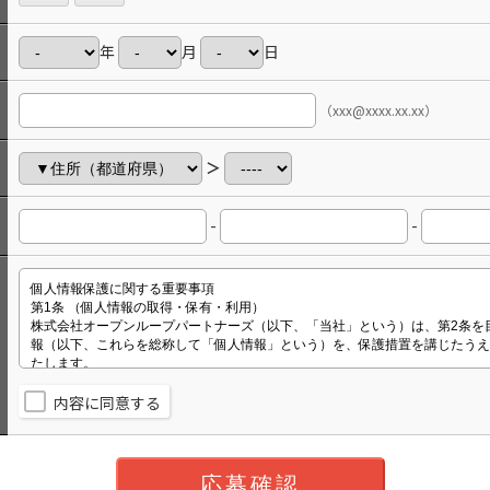
年
月
日
（xxx@xxxx.xx.xx）
＞
-
-
内容に同意する