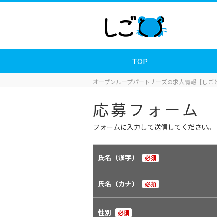
TOP
オープンループパートナーズの求人情報【しごと
応募フォーム
フォームに入力して送信してください。
氏名（漢字）
必須
氏名（カナ）
必須
性別
必須