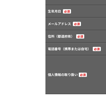
生年月日
必須
メールアドレス
必須
住所（都道府県）
必須
電話番号（携帯または自宅）
必須
個人情報の取り扱い
必須