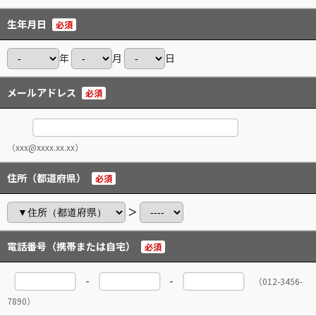
生年月日
必須
年
月
日
メールアドレス
必須
（xxx@xxxx.xx.xx）
住所（都道府県）
必須
＞
電話番号（携帯または自宅）
必須
-
-
（012-3456-
7890）