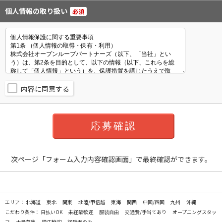
個人情報の取り扱い
必須
内容に同意する
次ページ「フォーム入力内容確認画面」で最終確認ができます。
エリア：
北海道
東北
関東
北陸/甲信越
東海
関西
中国/四国
九州
沖縄
こだわり条件：
日払いOK
未経験歓迎
服装自由
交通費/手当てあり
オープニングスタッ
フ
大量募集
学生歓迎
経験者のみ