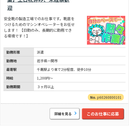
迎
安全靴の製造工場でのお仕事です。靴底を
つけるためのマシンオペレーターをお任せ
します！ 【日勤のみ、長期的に勤務でき
る環境です！】
勤務形態
派遣
勤務地
岩手県一関市
最寄駅
千厩駅より車で2分程度、徒歩10分
時給
1,200円～
勤務期間
３ヶ月以上
p60260800101
このお仕事に応募
詳細を見る