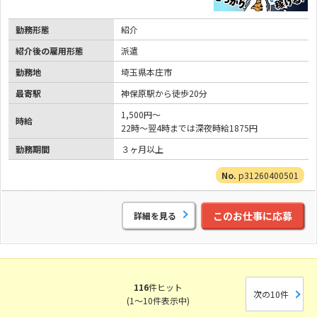
勤務形態
紹介
紹介後の雇用形態
派遣
勤務地
埼玉県本庄市
最寄駅
神保原駅から徒歩20分
1,500円～
時給
22時～翌4時までは深夜時給1875円
勤務期間
３ヶ月以上
p31260400501
このお仕事に応募
詳細を見る
116
件ヒット
次の10件
(1～10件表示中)