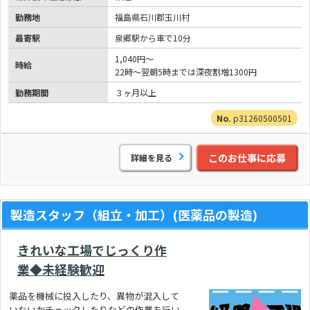
勤務地
福島県石川郡玉川村
最寄駅
泉郷駅から車で10分
1,040円～
時給
22時～翌朝5時までは深夜割増1300円
勤務期間
３ヶ月以上
p31260500501
このお仕事に応募
詳細を見る
製造スタッフ（組立・加工）(医薬品の製造)
きれいな工場でじっくり作
業◆未経験歓迎
薬品を機械に投入したり、異物が混入して
いないかチェックしたりなどの作業を行い