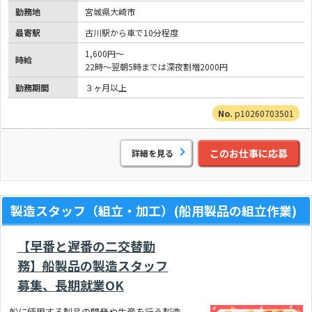
勤務地
宮城県大崎市
最寄駅
古川駅から車で10分程度
1,600円～
時給
22時～翌朝5時までは深夜割増2000円
勤務期間
３ヶ月以上
p10260703501
このお仕事に応募
詳細を見る
製造スタッフ（組立・加工）(船用製品の組立作業)
【早番と遅番の二交替勤
務】船製品の製造スタッフ
募集、長期就業OK
船に使用する製品の開発や生産を行う製造