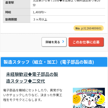
児玉駅から車で10分◆本庄駅より無料送迎あり車20
最寄駅
分
時給
1,400円～
勤務期間
３ヶ月以上
p31260400601
このお仕事に応募
詳細を見る
製造スタッフ（組立・加工）(電子部品の製造)
未経験歓迎◆電子部品の製
造スタッフ◆二交代
電子部品を機械にセットしたり、異常がな
いかチェックしたりなど、決まった作業工
程をモクモクとこなします。