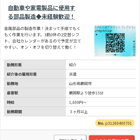
自動車や家電製品に使用す
る部品製造◆未経験歓迎！
金属部品の製造作業！決まって手順でもく
もく作業を行います。3勤3休の2交替シフ
ト、会社カレンダーがあるので予定が立て
やすい、オン・オフを切り替えて働く！
勤務形態
紹介
紹介後の雇用形態
派遣
勤務地
山形県鶴岡市
最寄駅
鶴岡駅より徒歩15分
時給
1,600円～
勤務期間
３ヶ月以上
p31260400701