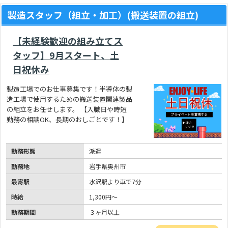
製造スタッフ（組立・加工）(搬送装置の組立)
【未経験歓迎の組み立てス
タッフ】9月スタート、土
日祝休み
製造工場でのお仕事募集です！半導体の製
造工場で使用するための搬送装置関連製品
の組立をお任せします。 【入職日や時短
勤務の相談OK、長期のおしごとです！】
勤務形態
派遣
勤務地
岩手県奥州市
最寄駅
水沢駅より車で7分
時給
1,300円～
勤務期間
３ヶ月以上