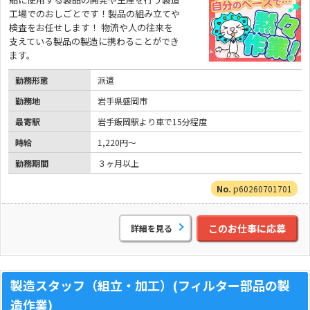
工場でのおしごとです！製品の組み立てや
検査をお任せします！ 物流や人の往来を
支えている製品の製造に携わることができ
ます。
勤務形態
派遣
勤務地
岩手県盛岡市
最寄駅
岩手飯岡駅より車で15分程度
時給
1,220円～
勤務期間
３ヶ月以上
p60260701701
このお仕事に応募
詳細を見る
製造スタッフ（組立・加工）(フィルター部品の製
造作業)