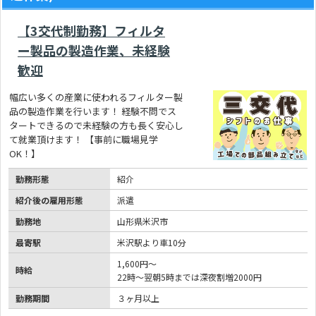
【3交代制勤務】フィルタ
ー製品の製造作業、未経験
歓迎
幅広い多くの産業に使われるフィルター製
品の製造作業を行います！ 経験不問でス
タートできるので未経験の方も長く安心し
て就業頂けます！ 【事前に職場見学
OK！】
勤務形態
紹介
紹介後の雇用形態
派遣
勤務地
山形県米沢市
最寄駅
米沢駅より車10分
1,600円～
時給
22時～翌朝5時までは深夜割増2000円
勤務期間
３ヶ月以上