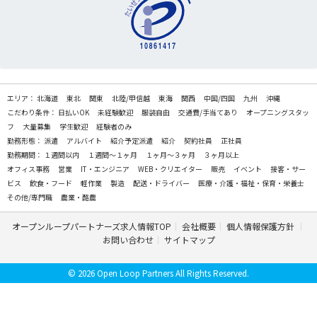
エリア：
北海道
東北
関東
北陸/甲信越
東海
関西
中国/四国
九州
沖縄
こだわり条件：
日払いOK
未経験歓迎
服装自由
交通費/手当てあり
オープニングスタッ
フ
大量募集
学生歓迎
経験者のみ
勤務形態：
派遣
アルバイト
紹介予定派遣
紹介
契約社員
正社員
勤務期間：
１週間以内
１週間～１ヶ月
１ヶ月～３ヶ月
３ヶ月以上
オフィス事務
営業
IT・エンジニア
WEB・クリエイター
販売
イベント
接客・サー
ビス
飲食・フード
軽作業
製造
配送・ドライバー
医療・介護・福祉・保育・栄養士
その他/専門職
農業・酪農
オープンループパートナーズ求人情報TOP
会社概要
個人情報保護方針
お問い合わせ
サイトマップ
© 2026 Open Loop Partners All Rights Reserved.