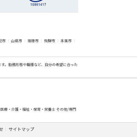
児市
山県市
瑞穂市
飛騨市
本巣市
ます。勤務形態や職種など、自分の希望に合った
ー
医療・介護・福祉・保育・栄養士
その他/専門
せ
サイトマップ