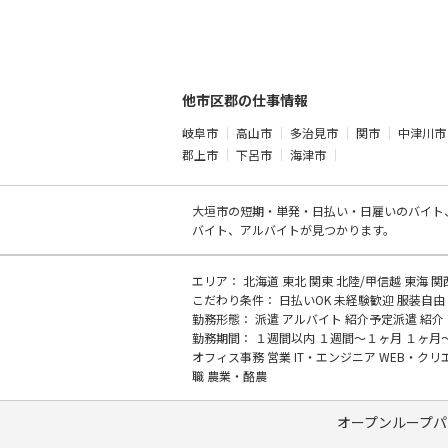
他市区郡の仕事情報
岐阜市
高山市
多治見市
関市
中津川市
郡上市
下呂市
海津市
大垣市の
短期・単発・日払い・日雇いのバイト
バイト、アルバイトが見つかります。
エリア：
北海道
東北
関東
北陸/甲信越
東海
関
こだわり条件：
日払いOK
未経験歓迎
服装自由
勤務形態：
派遣
アルバイト
紹介予定派遣
紹介
勤務期間：
１週間以内
１週間～１ヶ月
１ヶ月
オフィス事務
営業
IT・エンジニア
WEB・クリ
職
農業・酪農
オープンループパ