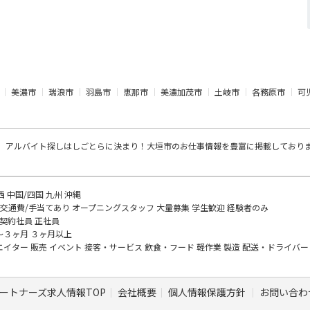
美濃市
瑞浪市
羽島市
恵那市
美濃加茂市
土岐市
各務原市
可
、アルバイト探し
はしごとらに決まり！大垣市のお仕事情報を豊富に掲載しており
西
中国/四国
九州
沖縄
交通費/手当てあり
オープニングスタッフ
大量募集
学生歓迎
経験者のみ
契約社員
正社員
～３ヶ月
３ヶ月以上
エイター
販売
イベント
接客・サービス
飲食・フード
軽作業
製造
配送・ドライバ
ートナーズ求人情報TOP
会社概要
個人情報保護方針
お問い合わ