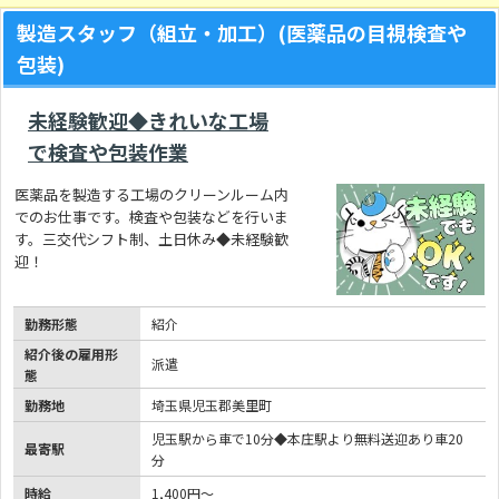
製造スタッフ（組立・加工）(医薬品の目視検査や
包装)
未経験歓迎◆きれいな工場
で検査や包装作業
医薬品を製造する工場のクリーンルーム内
でのお仕事です。検査や包装などを行いま
す。三交代シフト制、土日休み◆未経験歓
迎！
勤務形態
紹介
紹介後の雇用形
派遣
態
勤務地
埼玉県児玉郡美里町
児玉駅から車で10分◆本庄駅より無料送迎あり車20
最寄駅
分
時給
1,400円～