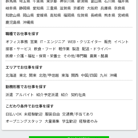
群馬県
埼玉県
千葉県
東京都
神奈川県
新潟県
富山県
石川県
福井県
岐阜県
静岡県
愛知県
三重県
滋賀県
京都府
大阪府
兵庫県
奈良県
和歌山県
岡山県
愛媛県
高知県
福岡県
佐賀県
長崎県
熊本県
宮崎県
鹿児島県
沖縄県
職種でお仕事を探す
オフィス事務
営業
IT・エンジニア
WEB・クリエイター
販売
イベント
接客・サービス
飲食・フード
軽作業
製造
配送・ドライバー
医療・介護・福祉・保育・栄養士
その他/専門職
農業・酪農
エリアでお仕事を探す
北海道
東北
関東
北陸/甲信越
東海
関西
中国/四国
九州
沖縄
勤務形態でお仕事を探す
派遣
アルバイト
紹介予定派遣
紹介
契約社員
こだわり条件でお仕事を探す
日払いOK
未経験歓迎
服装自由
交通費/手当てあり
オープニングスタッフ
大量募集
学生歓迎
経験者のみ