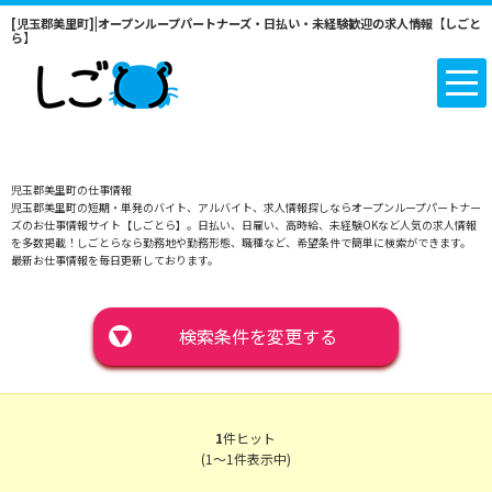
[児玉郡美里町]|オープンループパートナーズ・日払い・未経験歓迎の求人情報【しごと
ら】
児玉郡美里町の仕事情報
児玉郡美里町の短期・単発のバイト、アルバイト、求人情報探しならオープンループパートナー
ズのお仕事情報サイト【しごとら】。日払い、日雇い、高時給、未経験OKなど人気の求人情報
を多数掲載！しごとらなら勤務地や勤務形態、職種など、希望条件で簡単に検索ができます。
最新お仕事情報を毎日更新しております。
▼
検索条件を変更する
1
件ヒット
(1～1件表示中)