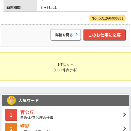
勤務期間
３ヶ月以上
p31260400601
このお仕事に応募
詳細を見る
1
件ヒット
(1～1件表示中)
人気ワード
官公庁
1
自治体/官公庁の仕事
短期
2