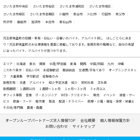
さいたま市中央区
さいたま市桜区
さいたま市浦和区
さいたま市南区
さいたま市緑区
さいたま市岩槻区
川越市
熊谷市
川口市
行田市
秩父市
所沢市
飯能市
加須市
本庄市
東松山市
児玉郡美里町の
短期・単発・日払い・日雇いのバイト、アルバイト探し
はしごとらに決ま
り！児玉郡美里町のお仕事情報を豊富に掲載しております。勤務形態や職種など、自分の希望
に合ったバイト、アルバイトが見つかります。
エリア：
北海道
東北
関東
北陸/甲信越
東海
関西
中国/四国
九州
沖縄
こだわり条件：
日払いOK
未経験歓迎
服装自由
交通費/手当てあり
オープニングスタッ
フ
大量募集
学生歓迎
経験者のみ
勤務形態：
派遣
アルバイト
紹介予定派遣
紹介
契約社員
正社員
勤務期間：
１週間以内
１週間～１ヶ月
１ヶ月～３ヶ月
３ヶ月以上
オフィス事務
営業
IT・エンジニア
WEB・クリエイター
販売
イベント
接客・サー
ビス
飲食・フード
軽作業
製造
配送・ドライバー
医療・介護・福祉・保育・栄養士
その他/専門職
農業・酪農
オープンループパートナーズ求人情報TOP
会社概要
個人情報保護方針
お問い合わせ
サイトマップ