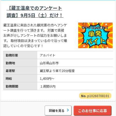
【蔵王温泉でのアンケート
調査】9月5日（土）だけ！
蔵王温泉に来訪された観光客の方へアンケ
ート調査を行って頂きます。 対面で直接
お声がけしアンケートの協力をお願いしま
す。 取材項目は決まっているので沿って確
認していくので安心です！
勤務形態
アルバイト
勤務地
山形県山形市
最寄駅
蔵王駅より車で20分程度
時給
1,400円～
勤務期間
１週間以内
p10260708101
このお仕事に応募
詳細を見る