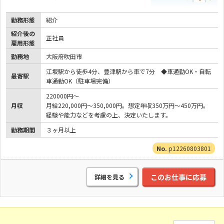
勤務形態
紹介
紹介後の
正社員
雇用形態
勤務地
大阪府吹田市
江坂駅から徒歩4分、豊津駅から車で7分 ◆車通勤OK・自転
最寄駅
車通勤OK（駐車場完備）
220000円～
月収
月給220,000円～350,000円。想定年収350万円～450万円。
経験や能力などを考慮の上、決定いたします。
勤務期間
３ヶ月以上
p12260803801
このお仕事に応募
詳細を見る