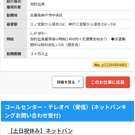
紹介後の
契約社員
雇用形態
勤務地
兵庫県神戸市中央区
最寄駅
三ノ宮駅から徒歩2分、神戸三宮駅から徒歩2分～5分
1,474円～
時給
契約社員雇用後は時給1400円＋交通費支給あり ◆派遣期
間中は給料前払いOK（規定有）
勤務期間
３ヶ月以上
p12260804401
このお仕事に応募
詳細を見る
コールセンター・テレオペ（受信）(ネットバンキ
ングお問い合わせ受付)
【土日祝休み】ネットバン