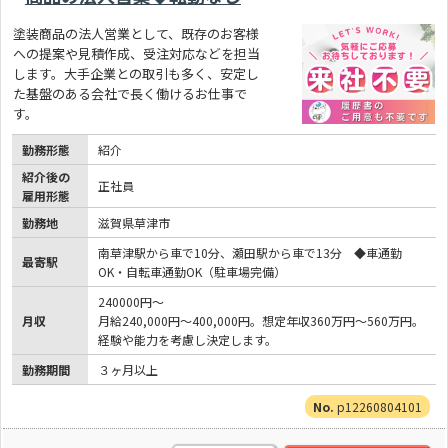
塗装商品の法人営業として、既存のお客様
への提案や見積作成、受注対応などを担当
します。大手企業との取引も多く、安定し
た基盤のある会社で長く働けるお仕事で
す。
勤務形態
紹介
紹介後の
正社員
雇用形態
勤務地
滋賀県草津市
南草津駅から車で10分、瀬田駅から車で13分 ◆車通勤
最寄駅
OK・自転車通勤OK（駐車場完備）
240000円～
月収
月給240,000円～400,000円。想定年収360万円～560万円。
経験や能力を考慮し決定します。
勤務期間
３ヶ月以上
p12260804101