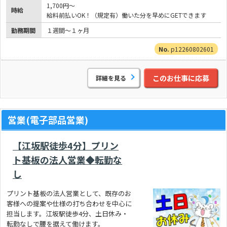
1,700円～
時給
給料前払いOK！（規定有）働いた分を早めにGETできます
勤務期間
１週間～１ヶ月
p12260802601
このお仕事に応募
詳細を見る
営業(電子部品営業)
【江坂駅徒歩4分】プリン
ト基板の法人営業◆転勤な
し
プリント基板の法人営業として、既存のお
客様への提案や仕様の打ち合わせを中心に
担当します。江坂駅徒歩4分、土日休み・
転勤なしで腰を据えて働けます。