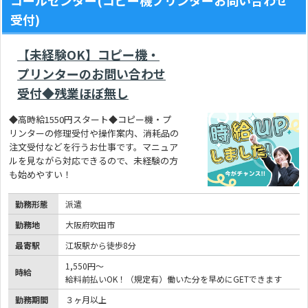
コールセンター(コピー機プリンターお問い合わせ
受付)
【未経験OK】コピー機・
プリンターのお問い合わせ
受付◆残業ほぼ無し
◆高時給1550円スタート◆コピー機・プ
リンターの修理受付や操作案内、消耗品の
注文受付などを行うお仕事です。マニュア
ルを見ながら対応できるので、未経験の方
も始めやすい！
勤務形態
派遣
勤務地
大阪府吹田市
最寄駅
江坂駅から徒歩8分
1,550円～
時給
給料前払いOK！（規定有）働いた分を早めにGETできます
勤務期間
３ヶ月以上