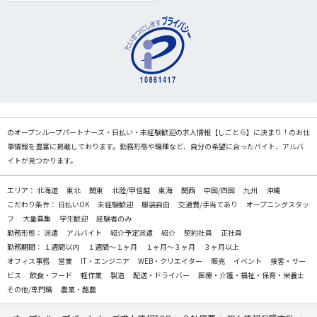
のオープンループパートナーズ・日払い・未経験歓迎の求人情報【しごとら】に決まり！のお仕
事情報を豊富に掲載しております。勤務形態や職種など、自分の希望に合ったバイト、アルバ
イトが見つかります。
エリア：
北海道
東北
関東
北陸/甲信越
東海
関西
中国/四国
九州
沖縄
こだわり条件：
日払いOK
未経験歓迎
服装自由
交通費/手当てあり
オープニングスタッ
フ
大量募集
学生歓迎
経験者のみ
勤務形態：
派遣
アルバイト
紹介予定派遣
紹介
契約社員
正社員
勤務期間：
１週間以内
１週間～１ヶ月
１ヶ月～３ヶ月
３ヶ月以上
オフィス事務
営業
IT・エンジニア
WEB・クリエイター
販売
イベント
接客・サー
ビス
飲食・フード
軽作業
製造
配送・ドライバー
医療・介護・福祉・保育・栄養士
その他/専門職
農業・酪農