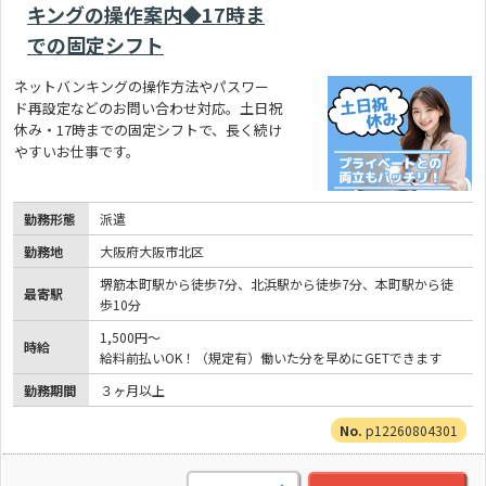
キングの操作案内◆17時ま
での固定シフト
ネットバンキングの操作方法やパスワー
ド再設定などのお問い合わせ対応。土日祝
休み・17時までの固定シフトで、長く続け
やすいお仕事です。
勤務形態
派遣
勤務地
大阪府大阪市北区
堺筋本町駅から徒歩7分、北浜駅から徒歩7分、本町駅から徒
最寄駅
歩10分
1,500円～
時給
給料前払いOK！（規定有）働いた分を早めにGETできます
勤務期間
３ヶ月以上
p12260804301