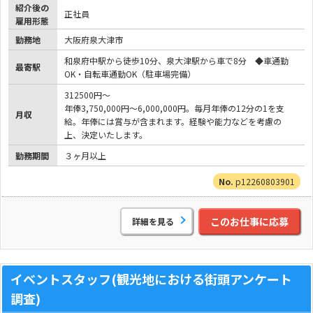
紹介後の
正社員
雇用形態
勤務地
大阪府泉大津市
和泉府中駅から徒歩10分、泉大津駅から車で8分 ◆車通勤
最寄駅
OK・自転車通勤OK（駐車場完備）
312500円～
年俸3,750,000円～6,000,000円。毎月年俸の12分の1を支
月収
給。年俸には賞与が含まれます。経験や能力などを考慮の
上、決定いたします。
勤務期間
３ヶ月以上
p12260803901
このお仕事に応募
詳細を見る
イベントスタッフ(観光地における街頭アンケート
調査)