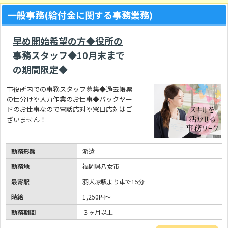
一般事務(給付金に関する事務業務)
早め開始希望の方◆役所の
事務スタッフ◆10月末まで
の期間限定◆
市役所内での事務スタッフ募集◆過去帳票
の仕分けや入力作業のお仕事◆バックヤー
ドのお仕事なので電話応対や窓口応対はご
ざいません！
勤務形態
派遣
勤務地
福岡県八女市
最寄駅
羽犬塚駅より車で15分
時給
1,250円～
勤務期間
３ヶ月以上