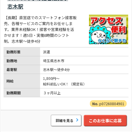
志木駅
【長期】直営店でのスマートフォン接客販
売、各種サービスのご案内をお任せしま
す。業界未経験OK！接客や営業経験を活
かせます！週5日・実働8時間のシフト
制。志木駅～徒歩4分
勤務形態
派遣
勤務地
埼玉県志木市
最寄駅
志木駅～徒歩4分
1,800円～
時給
給料前払いOK！（規定有）
勤務期間
３ヶ月以上
p07260804901
このお仕事に応募
詳細を見る