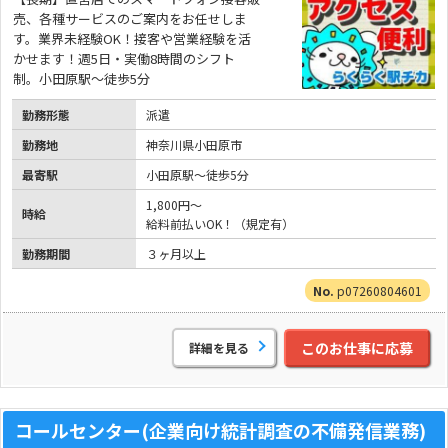
売、各種サービスのご案内をお任せしま
す。業界未経験OK！接客や営業経験を活
かせます！週5日・実働8時間のシフト
制。小田原駅～徒歩5分
勤務形態
派遣
勤務地
神奈川県小田原市
最寄駅
小田原駅～徒歩5分
1,800円～
時給
給料前払いOK！（規定有）
勤務期間
３ヶ月以上
p07260804601
このお仕事に応募
詳細を見る
コールセンター(企業向け統計調査の不備発信業務)