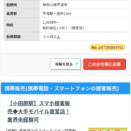
勤務地
神奈川県平塚市
最寄駅
平塚駅～徒歩10分
1,800円～
時給
給料前払いOK！（規定有）
勤務期間
３ヶ月以上
p07260804701
このお仕事に応募
詳細を見る
携帯販売(携帯電話・スマートフォンの接客販売)
【小田原駅】スマホ接客販
売◆大手モバイル直営店！
業界未経験可
【長期】直営店でのスマートフォン接客販