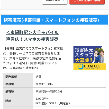
携帯販売(携帯電話・スマートフォンの接客販売)
＜東陽町駅＞大手モバイル
直営店！スマホの接客販売
【長期】直営店でのスマートフォン接客販
売、各種サービスのご案内をお任せしま
す。業界未経験OK！接客や営業経験を活
かせます！週5日・実働8時間のシフト
制。東陽町駅～徒歩10分
勤務形態
派遣
勤務地
東京都江東区
最寄駅
東陽町駅～徒歩10分
1,900円～
時給
給料前払いOK！（規定有）