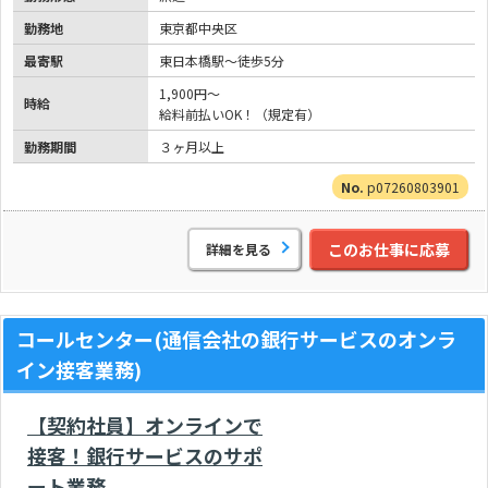
勤務地
東京都中央区
最寄駅
東日本橋駅～徒歩5分
1,900円～
時給
給料前払いOK！（規定有）
勤務期間
３ヶ月以上
p07260803901
このお仕事に応募
詳細を見る
コールセンター(通信会社の銀行サービスのオンラ
イン接客業務)
【契約社員】オンラインで
接客！銀行サービスのサポ
ート業務