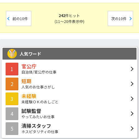
242
件ヒット
前の10件
次の10件
(11～20件表示中)
人気ワード
官公庁
1
自治体/官公庁の仕事
短期
2
人気のお仕事さがし
未経験
3
未経験ＯＫのおしごと
試験監督
4
やってみたいお仕事
清掃スタッフ
5
ホスピタリティの仕事