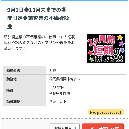
9月1日◆10月末までの期
間限定◆調査票の不備確認
◆
統計調査票の不備確認のお仕事です！記載
漏れや記入ミスなどのヒアリンや確認をお
願いします！
勤務形態
派遣
勤務地
福岡県福岡市博多区
1,350円～
時給
研修中も同額
勤務期間
３ヶ月以上
p13260800701
このお仕事に応募
詳細を見る