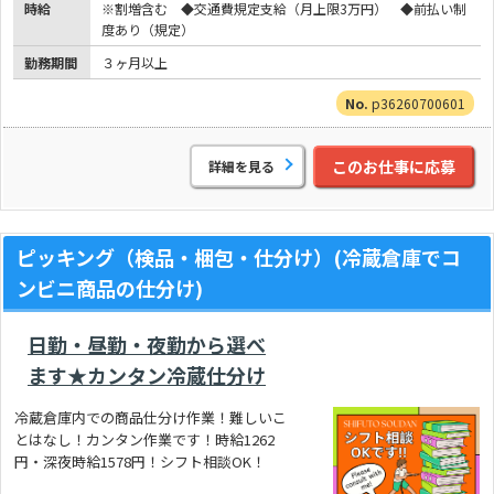
時給
※割増含む ◆交通費規定支給（月上限3万円） ◆前払い制
度あり（規定）
勤務期間
３ヶ月以上
p36260700601
このお仕事に応募
詳細を見る
ピッキング（検品・梱包・仕分け）(冷蔵倉庫でコ
ンビニ商品の仕分け)
日勤・昼勤・夜勤から選べ
ます★カンタン冷蔵仕分け
冷蔵倉庫内での商品仕分け作業！難しいこ
とはなし！カンタン作業です！時給1262
円・深夜時給1578円！シフト相談OK！