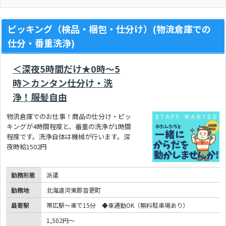
ピッキング（検品・梱包・仕分け）(物流倉庫での
仕分・番重洗浄)
＜深夜5時間だけ★0時～5
時＞カンタン仕分け・洗
浄！服髪自由
物流倉庫でのお仕事！商品の仕分け・ピッ
キングが4時間程度と、番重の洗浄が1時間
程度です。洗浄自体は機械が行います。深
夜時給1502円
勤務形態
派遣
勤務地
北海道河東郡音更町
最寄駅
帯広駅～車で15分 ◆車通勤OK（無料駐車場あり）
1,502円～