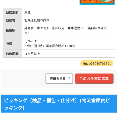
勤務形態
派遣
勤務地
北海道札幌市西区
発寒駅～車で3分、徒歩17分 ◆車通勤OK（無料駐車場あ
最寄駅
り）
1,262円～
時給
22時～翌5時の間は深夜時給1578円
勤務期間
３ヶ月以上
p09260706801
このお仕事に応募
詳細を見る
ピッキング（検品・梱包・仕分け）(物流倉庫内ピ
ッキング)