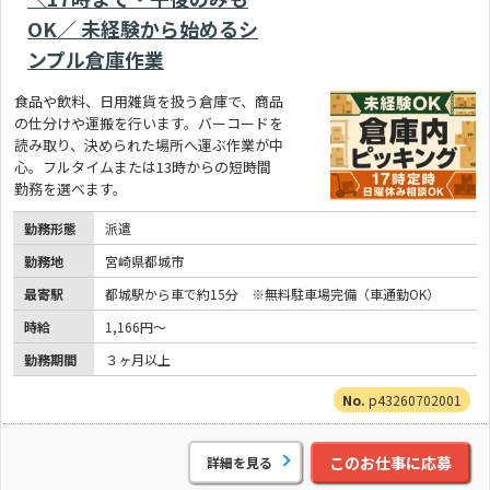
OK／ 未経験から始めるシ
ンプル倉庫作業
食品や飲料、日用雑貨を扱う倉庫で、商品
の仕分けや運搬を行います。バーコードを
読み取り、決められた場所へ運ぶ作業が中
心。フルタイムまたは13時からの短時間
勤務を選べます。
勤務形態
派遣
勤務地
宮崎県都城市
最寄駅
都城駅から車で約15分 ※無料駐車場完備（車通勤OK）
時給
1,166円～
勤務期間
３ヶ月以上
p43260702001
このお仕事に応募
詳細を見る