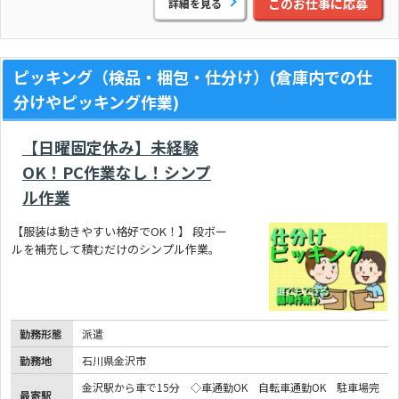
このお仕事に応募
詳細を見る
ピッキング（検品・梱包・仕分け）(倉庫内での仕
分けやピッキング作業)
【日曜固定休み】未経験
OK！PC作業なし！シンプ
ル作業
【服装は動きやすい格好でOK！】 段ボー
ルを補充して積むだけのシンプル作業。
勤務形態
派遣
勤務地
石川県金沢市
金沢駅から車で15分 ◇車通勤OK 自転車通勤OK 駐車場完
最寄駅