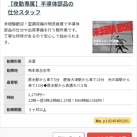
【夜勤専属】半導体部品の
仕分スタッフ
未経験歓迎！空調完備の物流倉庫で半導体
部品の仕分や出荷準備を行う軽作業です。
丁寧な研修があるので安心して始められま
す。
勤務形態
派遣
勤務地
熊本県合志市
原水駅から車で5分 肥後大津駅から車で10分 光の森駅から
最寄駅
車で15分◆原水駅から直通のバス有
1,270円～
時給
22時～翌5時は時給1.25倍！MAX時給1588円！
勤務期間
３ヶ月以上
p14240400201