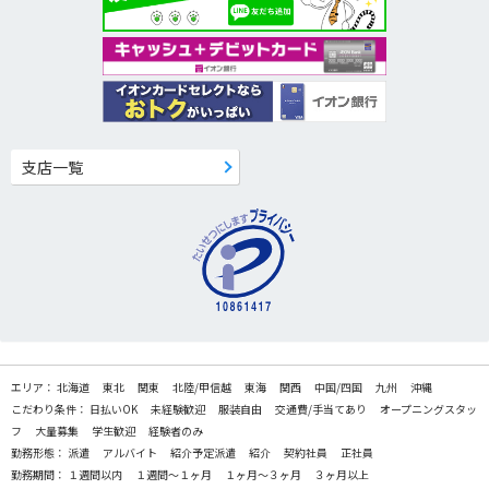
支店一覧
エリア：
北海道
東北
関東
北陸/甲信越
東海
関西
中国/四国
九州
沖縄
こだわり条件：
日払いOK
未経験歓迎
服装自由
交通費/手当てあり
オープニングスタッ
フ
大量募集
学生歓迎
経験者のみ
勤務形態：
派遣
アルバイト
紹介予定派遣
紹介
契約社員
正社員
勤務期間：
１週間以内
１週間～１ヶ月
１ヶ月～３ヶ月
３ヶ月以上