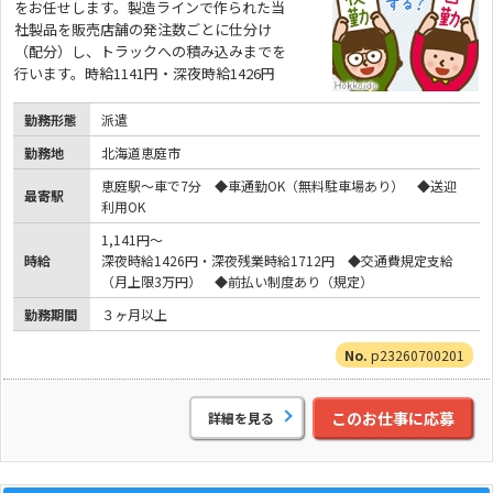
をお任せします。製造ラインで作られた当
社製品を販売店舗の発注数ごとに仕分け
（配分）し、トラックへの積み込みまでを
行います。時給1141円・深夜時給1426円
勤務形態
派遣
勤務地
北海道恵庭市
恵庭駅～車で7分 ◆車通勤OK（無料駐車場あり） ◆送迎
最寄駅
利用OK
1,141円～
時給
深夜時給1426円・深夜残業時給1712円 ◆交通費規定支給
（月上限3万円） ◆前払い制度あり（規定）
勤務期間
３ヶ月以上
p23260700201
このお仕事に応募
詳細を見る