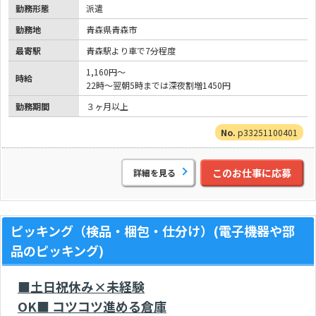
勤務形態
派遣
勤務地
青森県青森市
最寄駅
青森駅より車で7分程度
1,160円～
時給
22時～翌朝5時までは深夜割増1450円
勤務期間
３ヶ月以上
p33251100401
このお仕事に応募
詳細を見る
ピッキング（検品・梱包・仕分け）(電子機器や部
品のピッキング)
■土日祝休み×未経験
OK■ コツコツ進める倉庫