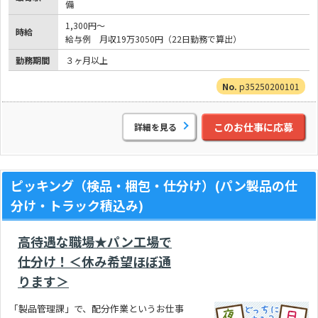
備
1,300円～
時給
給与例 月収19万3050円（22日勤務で算出）
勤務期間
３ヶ月以上
p35250200101
このお仕事に応募
詳細を見る
ピッキング（検品・梱包・仕分け）(パン製品の仕
分け・トラック積込み)
高待遇な職場★パン工場で
仕分け！＜休み希望ほぼ通
ります＞
「製品管理課」で、配分作業というお仕事