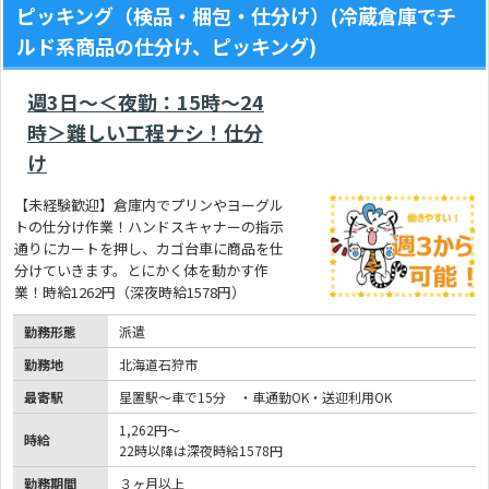
ピッキング（検品・梱包・仕分け）(冷蔵倉庫でチ
ルド系商品の仕分け、ピッキング)
週3日～＜夜勤：15時～24
時＞難しい工程ナシ！仕分
け
【未経験歓迎】倉庫内でプリンやヨーグル
トの仕分け作業！ハンドスキャナーの指示
通りにカートを押し、カゴ台車に商品を仕
分けていきます。とにかく体を動かす作
業！時給1262円（深夜時給1578円）
勤務形態
派遣
勤務地
北海道石狩市
最寄駅
星置駅～車で15分 ・車通勤OK・送迎利用OK
1,262円～
時給
22時以降は深夜時給1578円
勤務期間
３ヶ月以上