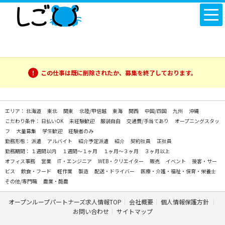
この仕事は既に削除されたか、募集を終了しております。
エリア：
北海道
東北
関東
北陸/甲信越
東海
関西
中国/四国
九州
沖縄
こだわり条件：
日払いOK
未経験歓迎
服装自由
交通費/手当てあり
オープニングスタッ
フ
大量募集
学生歓迎
経験者のみ
勤務形態：
派遣
アルバイト
紹介予定派遣
紹介
契約社員
正社員
勤務期間：
１週間以内
１週間～１ヶ月
１ヶ月～３ヶ月
３ヶ月以上
オフィス事務
営業
IT・エンジニア
WEB・クリエイター
販売
イベント
接客・サー
ビス
飲食・フード
軽作業
製造
配送・ドライバー
医療・介護・福祉・保育・栄養士
その他/専門職
農業・酪農
オープンループパートナーズ求人情報TOP
会社概要
個人情報保護方針
お問い合わせ
サイトマップ