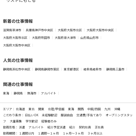
新着の仕事情報
滋賀県草津市
兵庫県神戸市中央区
大阪府大阪市北区
大阪府大阪市中央区
大阪府大阪市北区
大阪府吹田市
大阪府泉大津市
山形県山形市
大阪府大阪市中央区
人気の仕事情報
静岡県浜松市中央区
静岡県静岡市葵区
東京都港区
岐阜県岐阜市
静岡県三島市
関連の仕事情報
東海
静岡県
熱海市
アルバイト
エリア：
北海道
東北
関東
北陸/甲信越
東海
関西
中国/四国
九州
沖縄
こだわり条件：
日払いOK
未経験歓迎
服装自由
交通費/手当てあり
オープニングスタッ
フ
大量募集
学生歓迎
経験者のみ
勤務形態：
派遣
アルバイト
紹介予定派遣
紹介
契約社員
正社員
勤務期間：
１週間以内
１週間～１ヶ月
１ヶ月～３ヶ月
３ヶ月以上