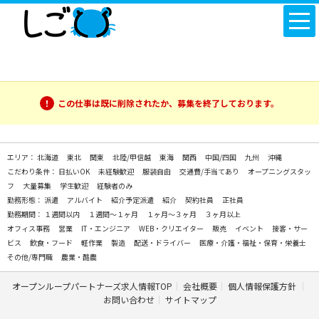
この仕事は既に削除されたか、募集を終了しております。
エリア：
北海道
東北
関東
北陸/甲信越
東海
関西
中国/四国
九州
沖縄
こだわり条件：
日払いOK
未経験歓迎
服装自由
交通費/手当てあり
オープニングスタッ
フ
大量募集
学生歓迎
経験者のみ
勤務形態：
派遣
アルバイト
紹介予定派遣
紹介
契約社員
正社員
勤務期間：
１週間以内
１週間～１ヶ月
１ヶ月～３ヶ月
３ヶ月以上
オフィス事務
営業
IT・エンジニア
WEB・クリエイター
販売
イベント
接客・サー
ビス
飲食・フード
軽作業
製造
配送・ドライバー
医療・介護・福祉・保育・栄養士
その他/専門職
農業・酪農
オープンループパートナーズ求人情報TOP
会社概要
個人情報保護方針
お問い合わせ
サイトマップ