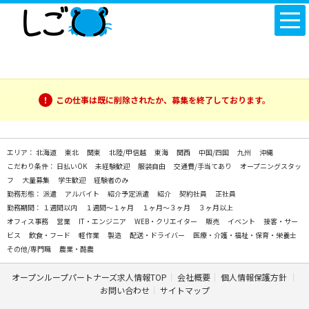
この仕事は既に削除されたか、募集を終了しております。
エリア：
北海道
東北
関東
北陸/甲信越
東海
関西
中国/四国
九州
沖縄
こだわり条件：
日払いOK
未経験歓迎
服装自由
交通費/手当てあり
オープニングスタッ
フ
大量募集
学生歓迎
経験者のみ
勤務形態：
派遣
アルバイト
紹介予定派遣
紹介
契約社員
正社員
勤務期間：
１週間以内
１週間～１ヶ月
１ヶ月～３ヶ月
３ヶ月以上
オフィス事務
営業
IT・エンジニア
WEB・クリエイター
販売
イベント
接客・サー
ビス
飲食・フード
軽作業
製造
配送・ドライバー
医療・介護・福祉・保育・栄養士
その他/専門職
農業・酪農
オープンループパートナーズ求人情報TOP
会社概要
個人情報保護方針
お問い合わせ
サイトマップ