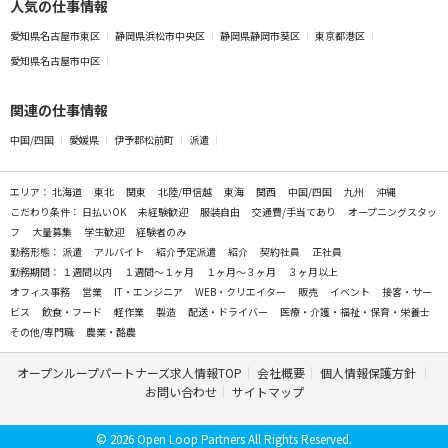
人気の仕事情報
愛知県名古屋市東区
静岡県浜松市中央区
静岡県静岡市葵区
東京都港区
愛知県名古屋市中区
関連の仕事情報
中国/四国
愛媛県
伊予郡松前町
派遣
エリア：
北海道
東北
関東
北陸/甲信越
東海
関西
中国/四国
九州
沖縄
こだわり条件：
日払いOK
未経験歓迎
服装自由
交通費/手当てあり
オープニングスタッ
フ
大量募集
学生歓迎
経験者のみ
勤務形態：
派遣
アルバイト
紹介予定派遣
紹介
契約社員
正社員
勤務期間：
１週間以内
１週間～１ヶ月
１ヶ月～３ヶ月
３ヶ月以上
オフィス事務
営業
IT・エンジニア
WEB・クリエイター
販売
イベント
接客・サー
ビス
飲食・フード
軽作業
製造
配送・ドライバー
医療・介護・福祉・保育・栄養士
その他/専門職
農業・酪農
オープンループパートナーズ求人情報TOP
会社概要
個人情報保護方針
お問い合わせ
サイトマップ
© 2026 Open Loop Partners All Rights Reserved.