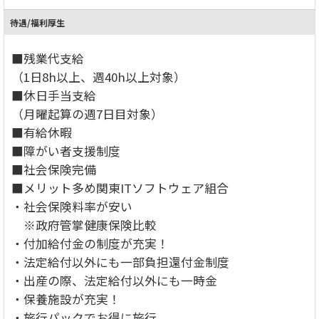
待遇/福利厚生
■残業代支給
（1日8h以上、週40h以上対象）
■休日手当支給
（月曜起算の週7日目対象）
■有給休暇
■障がい者支援制度
■社会保険完備
■メリット多め関東ITソフトウェア組合
・社会保険料率が安い
※政府管掌健康保険比較
・付加給付金の制度が充実！
・法定給付以外にも一部負担還付金制度
・出産の際、法定給付以外にも一時金
・保養施設が充実！
・旅行パックでお得に旅行