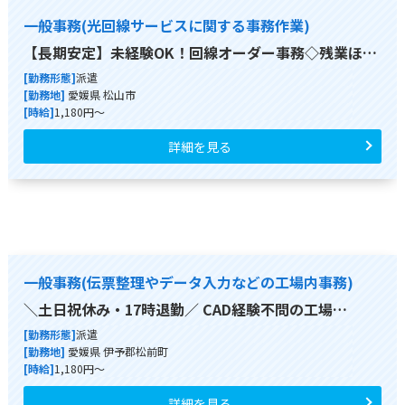
一般事務(光回線サービスに関する事務作業)
【長期安定】未経験OK！回線オーダー事務◇残業ほ…
[勤務形態]
派遣
[勤務地]
愛媛県 松山市
[時給]
1,180円～
詳細を見る
一般事務(伝票整理やデータ入力などの工場内事務)
＼土日祝休み・17時退勤／ CAD経験不問の工場…
[勤務形態]
派遣
[勤務地]
愛媛県 伊予郡松前町
[時給]
1,180円～
詳細を見る