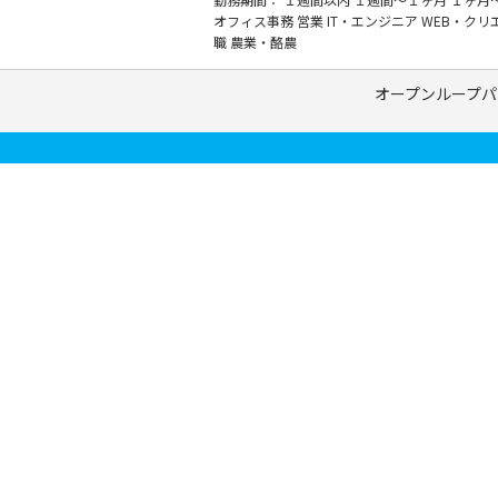
オフィス事務
営業
IT・エンジニア
WEB・クリ
職
農業・酪農
オープンループパ