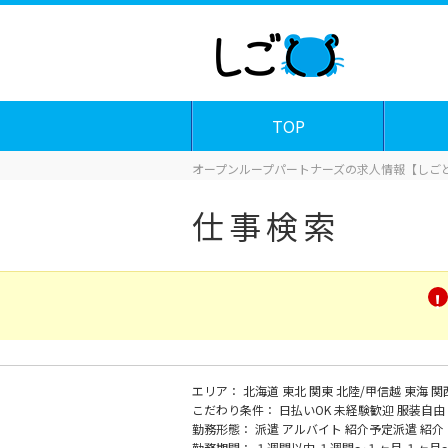
TOP
オープンループパートナーズの求人情報【しごと
仕事検索
エリア：
北海道
東北
関東
北陸/甲信越
東海
関
こだわり条件：
日払いOK
未経験歓迎
服装自由
勤務形態：
派遣
アルバイト
紹介予定派遣
紹介
勤務期間：
１週間以内
１週間～１ヶ月
１ヶ月