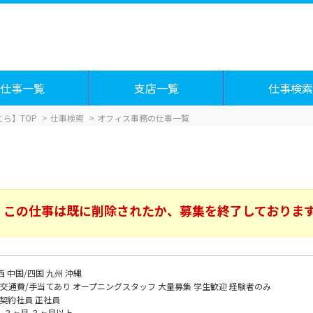
仕事一覧
支店一覧
仕事検索
ら】TOP
仕事検索
オフィス事務の仕事一覧
この仕事は既に削除されたか、募集を終了しておりま
西
中国/四国
九州
沖縄
交通費/手当てあり
オープニングスタッフ
大量募集
学生歓迎
経験者のみ
契約社員
正社員
～３ヶ月
３ヶ月以上