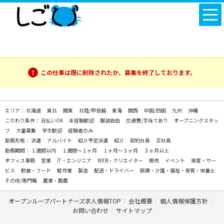
この仕事は既に削除されたか、募集を終了しております。
エリア：
北海道
東北
関東
北陸/甲信越
東海
関西
中国/四国
九州
沖縄
こだわり条件：
日払いOK
未経験歓迎
服装自由
交通費/手当てあり
オープニングスタッ
フ
大量募集
学生歓迎
経験者のみ
勤務形態：
派遣
アルバイト
紹介予定派遣
紹介
契約社員
正社員
勤務期間：
１週間以内
１週間～１ヶ月
１ヶ月～３ヶ月
３ヶ月以上
オフィス事務
営業
IT・エンジニア
WEB・クリエイター
販売
イベント
接客・サー
ビス
飲食・フード
軽作業
製造
配送・ドライバー
医療・介護・福祉・保育・栄養士
その他/専門職
農業・酪農
オープンループパートナーズ求人情報TOP
会社概要
個人情報保護方針
お問い合わせ
サイトマップ