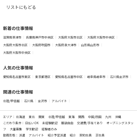
リストにもどる
新着の仕事情報
滋賀県草津市
兵庫県神戸市中央区
大阪府大阪市北区
大阪府大阪市中央区
大阪府大阪市北区
大阪府吹田市
大阪府泉大津市
山形県山形市
大阪府大阪市中央区
人気の仕事情報
愛知県名古屋市東区
東京都港区
愛知県名古屋市中区
岐阜県岐阜市
石川県金沢市
関連の仕事情報
北陸/甲信越
石川県
金沢市
アルバイト
エリア：
北海道
東北
関東
北陸/甲信越
東海
関西
中国/四国
九州
沖縄
こだわり条件：
日払いOK
未経験歓迎
服装自由
交通費/手当てあり
オープニングスタッ
フ
大量募集
学生歓迎
経験者のみ
勤務形態：
派遣
アルバイト
紹介予定派遣
紹介
契約社員
正社員