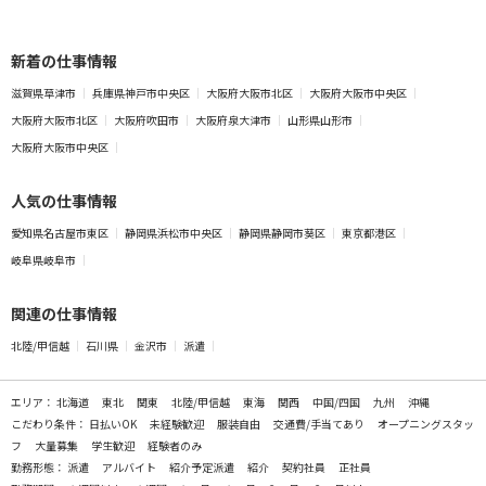
新着の仕事情報
滋賀県草津市
兵庫県神戸市中央区
大阪府大阪市北区
大阪府大阪市中央区
大阪府大阪市北区
大阪府吹田市
大阪府泉大津市
山形県山形市
大阪府大阪市中央区
人気の仕事情報
愛知県名古屋市東区
静岡県浜松市中央区
静岡県静岡市葵区
東京都港区
岐阜県岐阜市
関連の仕事情報
北陸/甲信越
石川県
金沢市
派遣
エリア：
北海道
東北
関東
北陸/甲信越
東海
関西
中国/四国
九州
沖縄
こだわり条件：
日払いOK
未経験歓迎
服装自由
交通費/手当てあり
オープニングスタッ
フ
大量募集
学生歓迎
経験者のみ
勤務形態：
派遣
アルバイト
紹介予定派遣
紹介
契約社員
正社員