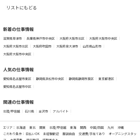
リストにもどる
新着の仕事情報
滋賀県草津市
兵庫県神戸市中央区
大阪府大阪市北区
大阪府大阪市中央区
大阪府大阪市北区
大阪府吹田市
大阪府泉大津市
山形県山形市
大阪府大阪市中央区
人気の仕事情報
愛知県名古屋市東区
静岡県浜松市中央区
静岡県静岡市葵区
東京都港区
愛知県名古屋市中区
関連の仕事情報
北陸/甲信越
石川県
金沢市
アルバイト
エリア：
北海道
東北
関東
北陸/甲信越
東海
関西
中国/四国
九州
沖縄
こだわり条件：
日払いOK
未経験歓迎
服装自由
交通費/手当てあり
オープニングスタッ
フ
大量募集
学生歓迎
経験者のみ