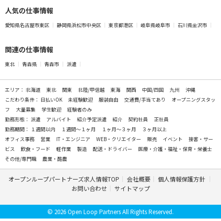
人気の仕事情報
愛知県名古屋市東区
静岡県浜松市中央区
東京都港区
岐阜県岐阜市
石川県金沢市
関連の仕事情報
東北
青森県
青森市
派遣
エリア：
北海道
東北
関東
北陸/甲信越
東海
関西
中国/四国
九州
沖縄
こだわり条件：
日払いOK
未経験歓迎
服装自由
交通費/手当てあり
オープニングスタッ
フ
大量募集
学生歓迎
経験者のみ
勤務形態：
派遣
アルバイト
紹介予定派遣
紹介
契約社員
正社員
勤務期間：
１週間以内
１週間～１ヶ月
１ヶ月～３ヶ月
３ヶ月以上
オフィス事務
営業
IT・エンジニア
WEB・クリエイター
販売
イベント
接客・サー
ビス
飲食・フード
軽作業
製造
配送・ドライバー
医療・介護・福祉・保育・栄養士
その他/専門職
農業・酪農
オープンループパートナーズ求人情報TOP
会社概要
個人情報保護方針
お問い合わせ
サイトマップ
© 2026 Open Loop Partners All Rights Reserved.