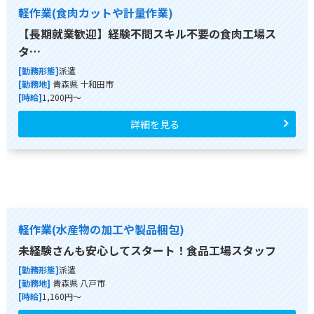
軽作業(食肉カットや計量作業)
【長期就業歓迎】経験不問スキル不要の食肉工場ス
タ…
[勤務形態]
派遣
[勤務地]
青森県 十和田市
[時給]
1,200円～
詳細を見る
軽作業(水産物の加工や製品梱包)
未経験さんも安心してスタート！食品工場スタッフ
[勤務形態]
派遣
[勤務地]
青森県 八戸市
[時給]
1,160円～