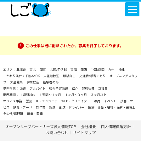
この仕事は既に削除されたか、募集を終了しております。
エリア：
北海道
東北
関東
北陸/甲信越
東海
関西
中国/四国
九州
沖縄
こだわり条件：
日払いOK
未経験歓迎
服装自由
交通費/手当てあり
オープニングスタッ
フ
大量募集
学生歓迎
経験者のみ
勤務形態：
派遣
アルバイト
紹介予定派遣
紹介
契約社員
正社員
勤務期間：
１週間以内
１週間～１ヶ月
１ヶ月～３ヶ月
３ヶ月以上
オフィス事務
営業
IT・エンジニア
WEB・クリエイター
販売
イベント
接客・サー
ビス
飲食・フード
軽作業
製造
配送・ドライバー
医療・介護・福祉・保育・栄養士
その他/専門職
農業・酪農
オープンループパートナーズ求人情報TOP
会社概要
個人情報保護方針
お問い合わせ
サイトマップ