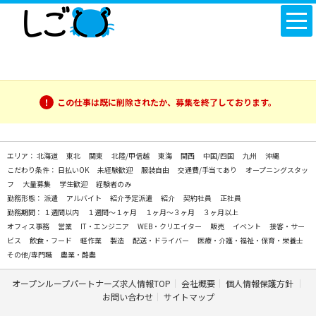
この仕事は既に削除されたか、募集を終了しております。
エリア：
北海道
東北
関東
北陸/甲信越
東海
関西
中国/四国
九州
沖縄
こだわり条件：
日払いOK
未経験歓迎
服装自由
交通費/手当てあり
オープニングスタッ
フ
大量募集
学生歓迎
経験者のみ
勤務形態：
派遣
アルバイト
紹介予定派遣
紹介
契約社員
正社員
勤務期間：
１週間以内
１週間～１ヶ月
１ヶ月～３ヶ月
３ヶ月以上
オフィス事務
営業
IT・エンジニア
WEB・クリエイター
販売
イベント
接客・サー
ビス
飲食・フード
軽作業
製造
配送・ドライバー
医療・介護・福祉・保育・栄養士
その他/専門職
農業・酪農
オープンループパートナーズ求人情報TOP
会社概要
個人情報保護方針
お問い合わせ
サイトマップ