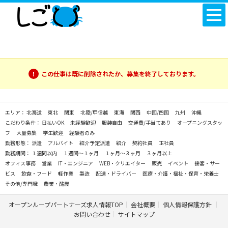
この仕事は既に削除されたか、募集を終了しております。
エリア：
北海道
東北
関東
北陸/甲信越
東海
関西
中国/四国
九州
沖縄
こだわり条件：
日払いOK
未経験歓迎
服装自由
交通費/手当てあり
オープニングスタッ
フ
大量募集
学生歓迎
経験者のみ
勤務形態：
派遣
アルバイト
紹介予定派遣
紹介
契約社員
正社員
勤務期間：
１週間以内
１週間～１ヶ月
１ヶ月～３ヶ月
３ヶ月以上
オフィス事務
営業
IT・エンジニア
WEB・クリエイター
販売
イベント
接客・サー
ビス
飲食・フード
軽作業
製造
配送・ドライバー
医療・介護・福祉・保育・栄養士
その他/専門職
農業・酪農
オープンループパートナーズ求人情報TOP
会社概要
個人情報保護方針
お問い合わせ
サイトマップ