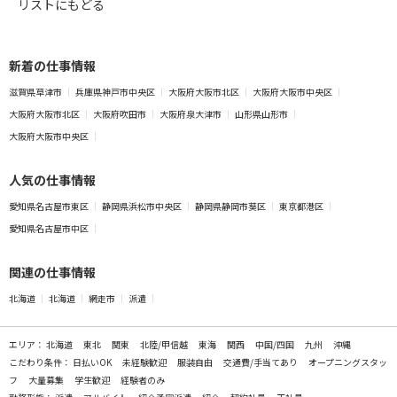
リストにもどる
新着の仕事情報
滋賀県草津市
兵庫県神戸市中央区
大阪府大阪市北区
大阪府大阪市中央区
大阪府大阪市北区
大阪府吹田市
大阪府泉大津市
山形県山形市
大阪府大阪市中央区
人気の仕事情報
愛知県名古屋市東区
静岡県浜松市中央区
静岡県静岡市葵区
東京都港区
愛知県名古屋市中区
関連の仕事情報
北海道
北海道
網走市
派遣
エリア：
北海道
東北
関東
北陸/甲信越
東海
関西
中国/四国
九州
沖縄
こだわり条件：
日払いOK
未経験歓迎
服装自由
交通費/手当てあり
オープニングスタッ
フ
大量募集
学生歓迎
経験者のみ