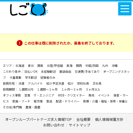
この仕事は既に削除されたか、募集を終了しております。
エリア：
北海道
東北
関東
北陸/甲信越
東海
関西
中国/四国
九州
沖縄
こだわり条件：
日払いOK
未経験歓迎
服装自由
交通費/手当てあり
オープニングスタッ
フ
大量募集
学生歓迎
経験者のみ
勤務形態：
派遣
アルバイト
紹介予定派遣
紹介
契約社員
正社員
勤務期間：
１週間以内
１週間～１ヶ月
１ヶ月～３ヶ月
３ヶ月以上
オフィス事務
営業
IT・エンジニア
WEB・クリエイター
販売
イベント
接客・サー
ビス
飲食・フード
軽作業
製造
配送・ドライバー
医療・介護・福祉・保育・栄養士
その他/専門職
農業・酪農
オープンループパートナーズ求人情報TOP
会社概要
個人情報保護方針
お問い合わせ
サイトマップ