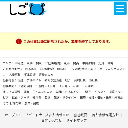
この仕事は既に削除されたか、募集を終了しております。
エリア：
北海道
東北
関東
北陸/甲信越
東海
関西
中国/四国
九州
沖縄
こだわり条件：
日払いOK
未経験歓迎
服装自由
交通費/手当てあり
オープニングスタッ
フ
大量募集
学生歓迎
経験者のみ
勤務形態：
派遣
アルバイト
紹介予定派遣
紹介
契約社員
正社員
勤務期間：
１週間以内
１週間～１ヶ月
１ヶ月～３ヶ月
３ヶ月以上
オフィス事務
営業
IT・エンジニア
WEB・クリエイター
販売
イベント
接客・サー
ビス
飲食・フード
軽作業
製造
配送・ドライバー
医療・介護・福祉・保育・栄養士
その他/専門職
農業・酪農
オープンループパートナーズ求人情報TOP
会社概要
個人情報保護方針
お問い合わせ
サイトマップ