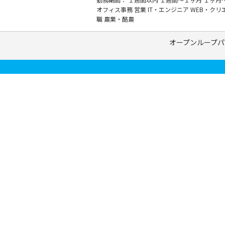
オフィス事務
営業
IT・エンジニア
WEB・クリ
職
農業・酪農
オープンループパ