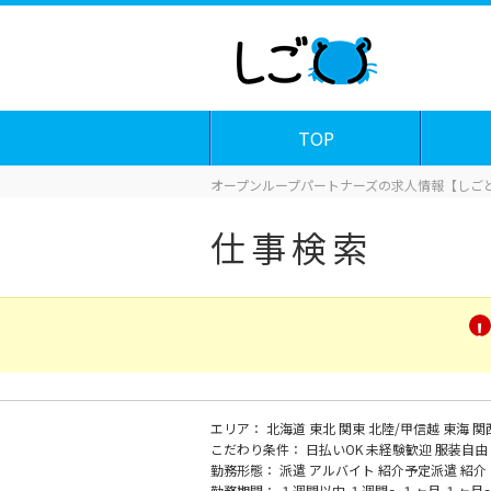
TOP
オープンループパートナーズの求人情報【しごと
仕事検索
エリア：
北海道
東北
関東
北陸/甲信越
東海
関
こだわり条件：
日払いOK
未経験歓迎
服装自由
勤務形態：
派遣
アルバイト
紹介予定派遣
紹介
勤務期間：
１週間以内
１週間～１ヶ月
１ヶ月