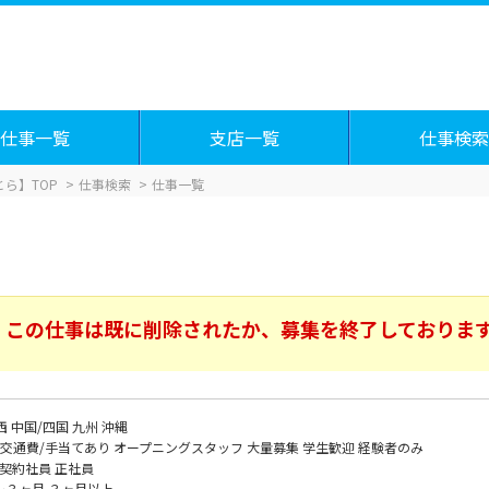
仕事一覧
支店一覧
仕事検索
ら】TOP
仕事検索
仕事一覧
この仕事は既に削除されたか、募集を終了しておりま
西
中国/四国
九州
沖縄
交通費/手当てあり
オープニングスタッフ
大量募集
学生歓迎
経験者のみ
契約社員
正社員
～３ヶ月
３ヶ月以上