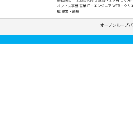
オフィス事務
営業
IT・エンジニア
WEB・クリ
職
農業・酪農
オープンループパ