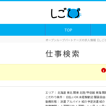
TOP
オープンループパートナーズの求人情報【しごと
仕事検索
エリア：
北海道
東北
関東
北陸/甲信越
東海
関
こだわり条件：
日払いOK
未経験歓迎
服装自由
勤務形態：
派遣
アルバイト
紹介予定派遣
紹介
勤務期間：
１週間以内
１週間～１ヶ月
１ヶ月