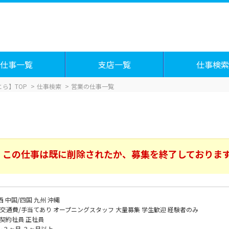
仕事一覧
支店一覧
仕事検索
ら】TOP
仕事検索
営業の仕事一覧
この仕事は既に削除されたか、募集を終了しておりま
西
中国/四国
九州
沖縄
交通費/手当てあり
オープニングスタッフ
大量募集
学生歓迎
経験者のみ
契約社員
正社員
～３ヶ月
３ヶ月以上