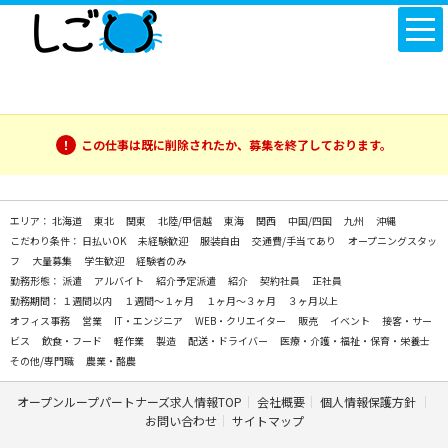
この仕事は既に削除されたか、募集を終了しております。
エリア：
北海道
東北
関東
北陸/甲信越
東海
関西
中国/四国
九州
沖縄
こだわり条件：
日払いOK
未経験歓迎
服装自由
交通費/手当てあり
オープニングスタッ
フ
大量募集
学生歓迎
経験者のみ
勤務形態：
派遣
アルバイト
紹介予定派遣
紹介
契約社員
正社員
勤務期間：
１週間以内
１週間～１ヶ月
１ヶ月～３ヶ月
３ヶ月以上
オフィス事務
営業
IT・エンジニア
WEB・クリエイター
販売
イベント
接客・サー
ビス
飲食・フード
軽作業
製造
配送・ドライバー
医療・介護・福祉・保育・栄養士
その他/専門職
農業・酪農
オープンループパートナーズ求人情報TOP
会社概要
個人情報保護方針
お問い合わせ
サイトマップ