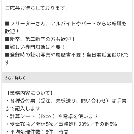
ご応募お待ちしております。
■フリーターさん、アルバイトやパートからの転職も
歓迎！
■新卒、第二新卒の方も歓迎！
■難しい専門知識は不要！
■登録時の証明写真や履歴書不要！当日電話面談OKで
す
さらに詳しく
【業務内容について】
・各種受付票（受注、先様送り、問い合わせ）は手書
きで記入します
・計算シート（Excel）や電卓を使います
・受電70％／発信5%／事務処理20％／その他5％
・平均処理件数：8件／時間