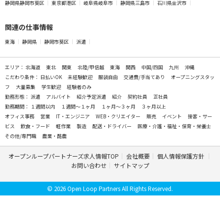
静岡県静岡市葵区
東京都港区
岐阜県岐阜市
静岡県三島市
石川県金沢市
関連の仕事情報
東海
静岡県
静岡市葵区
派遣
エリア：
北海道
東北
関東
北陸/甲信越
東海
関西
中国/四国
九州
沖縄
こだわり条件：
日払いOK
未経験歓迎
服装自由
交通費/手当てあり
オープニングスタッ
フ
大量募集
学生歓迎
経験者のみ
勤務形態：
派遣
アルバイト
紹介予定派遣
紹介
契約社員
正社員
勤務期間：
１週間以内
１週間～１ヶ月
１ヶ月～３ヶ月
３ヶ月以上
オフィス事務
営業
IT・エンジニア
WEB・クリエイター
販売
イベント
接客・サー
ビス
飲食・フード
軽作業
製造
配送・ドライバー
医療・介護・福祉・保育・栄養士
その他/専門職
農業・酪農
オープンループパートナーズ求人情報TOP
会社概要
個人情報保護方針
お問い合わせ
サイトマップ
© 2026 Open Loop Partners All Rights Reserved.