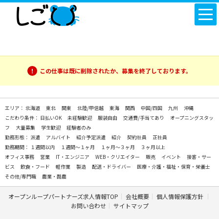
この仕事は既に削除されたか、募集を終了しております。
エリア：
北海道
東北
関東
北陸/甲信越
東海
関西
中国/四国
九州
沖縄
こだわり条件：
日払いOK
未経験歓迎
服装自由
交通費/手当てあり
オープニングスタッ
フ
大量募集
学生歓迎
経験者のみ
勤務形態：
派遣
アルバイト
紹介予定派遣
紹介
契約社員
正社員
勤務期間：
１週間以内
１週間～１ヶ月
１ヶ月～３ヶ月
３ヶ月以上
オフィス事務
営業
IT・エンジニア
WEB・クリエイター
販売
イベント
接客・サー
ビス
飲食・フード
軽作業
製造
配送・ドライバー
医療・介護・福祉・保育・栄養士
その他/専門職
農業・酪農
オープンループパートナーズ求人情報TOP
会社概要
個人情報保護方針
お問い合わせ
サイトマップ