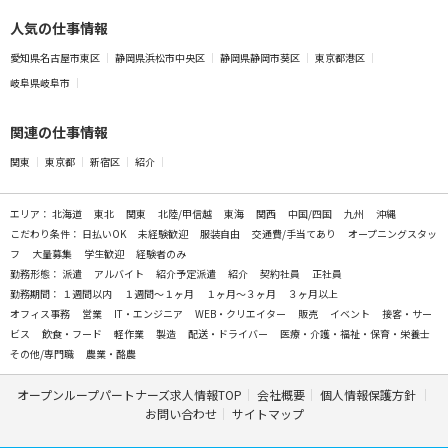
人気の仕事情報
愛知県名古屋市東区
静岡県浜松市中央区
静岡県静岡市葵区
東京都港区
岐阜県岐阜市
関連の仕事情報
関東
東京都
新宿区
紹介
エリア：
北海道
東北
関東
北陸/甲信越
東海
関西
中国/四国
九州
沖縄
こだわり条件：
日払いOK
未経験歓迎
服装自由
交通費/手当てあり
オープニングスタッ
フ
大量募集
学生歓迎
経験者のみ
勤務形態：
派遣
アルバイト
紹介予定派遣
紹介
契約社員
正社員
勤務期間：
１週間以内
１週間～１ヶ月
１ヶ月～３ヶ月
３ヶ月以上
オフィス事務
営業
IT・エンジニア
WEB・クリエイター
販売
イベント
接客・サー
ビス
飲食・フード
軽作業
製造
配送・ドライバー
医療・介護・福祉・保育・栄養士
その他/専門職
農業・酪農
オープンループパートナーズ求人情報TOP
会社概要
個人情報保護方針
お問い合わせ
サイトマップ