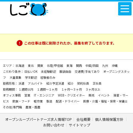
この仕事は既に削除されたか、募集を終了しております。
エリア：
北海道
東北
関東
北陸/甲信越
東海
関西
中国/四国
九州
沖縄
こだわり条件：
日払いOK
未経験歓迎
服装自由
交通費/手当てあり
オープニングスタッ
フ
大量募集
学生歓迎
経験者のみ
勤務形態：
派遣
アルバイト
紹介予定派遣
紹介
契約社員
正社員
勤務期間：
１週間以内
１週間～１ヶ月
１ヶ月～３ヶ月
３ヶ月以上
オフィス事務
営業
IT・エンジニア
WEB・クリエイター
販売
イベント
接客・サー
ビス
飲食・フード
軽作業
製造
配送・ドライバー
医療・介護・福祉・保育・栄養士
その他/専門職
農業・酪農
オープンループパートナーズ求人情報TOP
会社概要
個人情報保護方針
お問い合わせ
サイトマップ