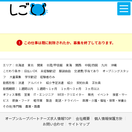
この仕事は既に削除されたか、募集を終了しております。
エリア：
北海道
東北
関東
北陸/甲信越
東海
関西
中国/四国
九州
沖縄
こだわり条件：
日払いOK
未経験歓迎
服装自由
交通費/手当てあり
オープニングスタッ
フ
大量募集
学生歓迎
経験者のみ
勤務形態：
派遣
アルバイト
紹介予定派遣
紹介
契約社員
正社員
勤務期間：
１週間以内
１週間～１ヶ月
１ヶ月～３ヶ月
３ヶ月以上
オフィス事務
営業
IT・エンジニア
WEB・クリエイター
販売
イベント
接客・サー
ビス
飲食・フード
軽作業
製造
配送・ドライバー
医療・介護・福祉・保育・栄養士
その他/専門職
農業・酪農
オープンループパートナーズ求人情報TOP
会社概要
個人情報保護方針
お問い合わせ
サイトマップ