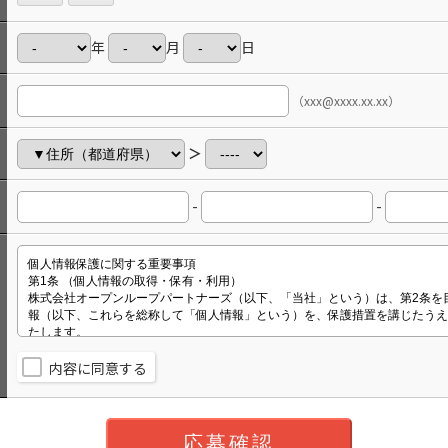
年
月
日
（xxx@xxxx.xx.xx）
＞
-
-
内容に同意する