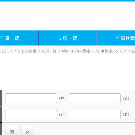
仕事一覧
支店一覧
仕事検索
ら】TOP
仕事検索
仕事一覧
8時～17時の固定シフト◆牧場スタッフ
（姓）
（名）
（姓）
（名）
男
女