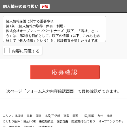
個人情報の取り扱い
必須
内容に同意する
次ページ「フォーム入力内容確認画面」で最終確認ができます。
エリア：
北海道
東北
関東
北陸/甲信越
東海
関西
中国/四国
九州
沖縄
こだわり条件：
日払いOK
未経験歓迎
服装自由
交通費/手当てあり
オープニングスタッ
フ
大量募集
学生歓迎
経験者のみ