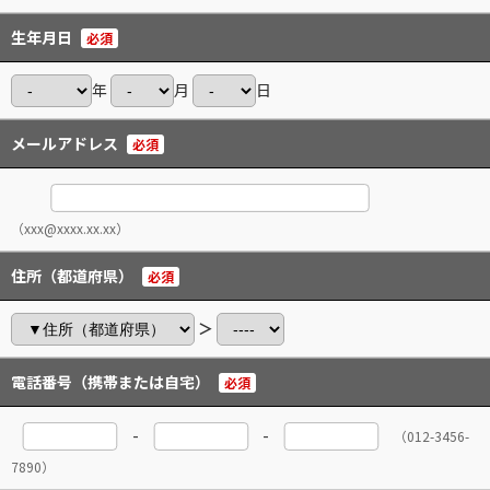
生年月日
必須
年
月
日
メールアドレス
必須
（xxx@xxxx.xx.xx）
住所（都道府県）
必須
＞
電話番号（携帯または自宅）
必須
-
-
（012-3456-
7890）