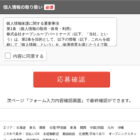
個人情報の取り扱い
必須
内容に同意する
次ページ「フォーム入力内容確認画面」で最終確認ができます。
エリア：
北海道
東北
関東
北陸/甲信越
東海
関西
中国/四国
九州
沖縄
こだわり条件：
日払いOK
未経験歓迎
服装自由
交通費/手当てあり
オープニングスタッ
フ
大量募集
学生歓迎
経験者のみ