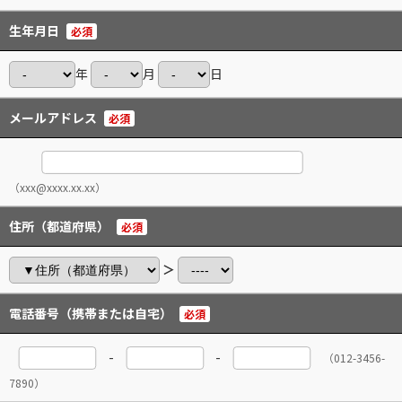
生年月日
必須
年
月
日
メールアドレス
必須
（xxx@xxxx.xx.xx）
住所（都道府県）
必須
＞
電話番号（携帯または自宅）
必須
-
-
（012-3456-
7890）