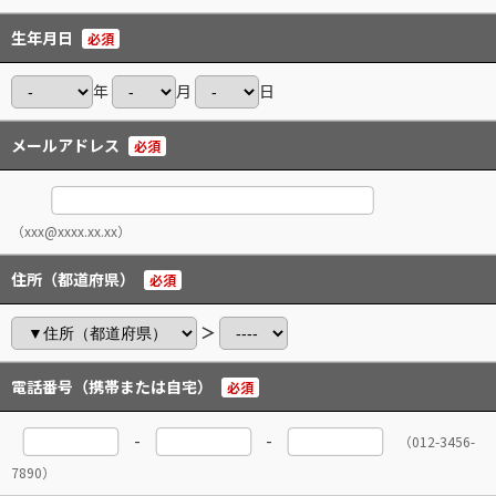
生年月日
必須
年
月
日
メールアドレス
必須
（xxx@xxxx.xx.xx）
住所（都道府県）
必須
＞
電話番号（携帯または自宅）
必須
-
-
（012-3456-
7890）