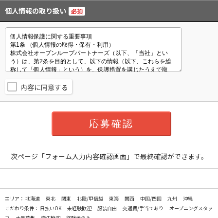
個人情報の取り扱い
必須
内容に同意する
次ページ「フォーム入力内容確認画面」で最終確認ができます。
エリア：
北海道
東北
関東
北陸/甲信越
東海
関西
中国/四国
九州
沖縄
こだわり条件：
日払いOK
未経験歓迎
服装自由
交通費/手当てあり
オープニングスタッ
フ
大量募集
学生歓迎
経験者のみ