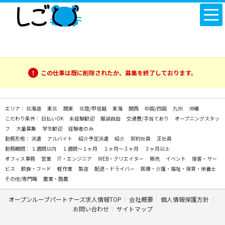
この仕事は既に削除されたか、募集を終了しております。
エリア：
北海道
東北
関東
北陸/甲信越
東海
関西
中国/四国
九州
沖縄
こだわり条件：
日払いOK
未経験歓迎
服装自由
交通費/手当てあり
オープニングスタッ
フ
大量募集
学生歓迎
経験者のみ
勤務形態：
派遣
アルバイト
紹介予定派遣
紹介
契約社員
正社員
勤務期間：
１週間以内
１週間～１ヶ月
１ヶ月～３ヶ月
３ヶ月以上
オフィス事務
営業
IT・エンジニア
WEB・クリエイター
販売
イベント
接客・サー
ビス
飲食・フード
軽作業
製造
配送・ドライバー
医療・介護・福祉・保育・栄養士
その他/専門職
農業・酪農
オープンループパートナーズ求人情報TOP
会社概要
個人情報保護方針
お問い合わせ
サイトマップ