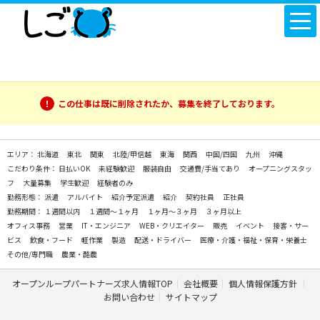
この仕事は既に削除されたか、募集を終了しております。
エリア：
北海道
東北
関東
北陸/甲信越
東海
関西
中国/四国
九州
沖縄
こだわり条件：
日払いOK
未経験歓迎
服装自由
交通費/手当てあり
オープニングスタッ
フ
大量募集
学生歓迎
経験者のみ
勤務形態：
派遣
アルバイト
紹介予定派遣
紹介
契約社員
正社員
勤務期間：
１週間以内
１週間～１ヶ月
１ヶ月～３ヶ月
３ヶ月以上
オフィス事務
営業
IT・エンジニア
WEB・クリエイター
販売
イベント
接客・サー
ビス
飲食・フード
軽作業
製造
配送・ドライバー
医療・介護・福祉・保育・栄養士
その他/専門職
農業・酪農
オープンループパートナーズ求人情報TOP
会社概要
個人情報保護方針
お問い合わせ
サイトマップ