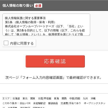
個人情報の取り扱い
必須
内容に同意する
次ページ「フォーム入力内容確認画面」で最終確認ができます。
エリア：
北海道
東北
関東
北陸/甲信越
東海
関西
中国/四国
九州
沖縄
こだわり条件：
日払いOK
未経験歓迎
服装自由
交通費/手当てあり
オープニングスタッ
フ
大量募集
学生歓迎
経験者のみ