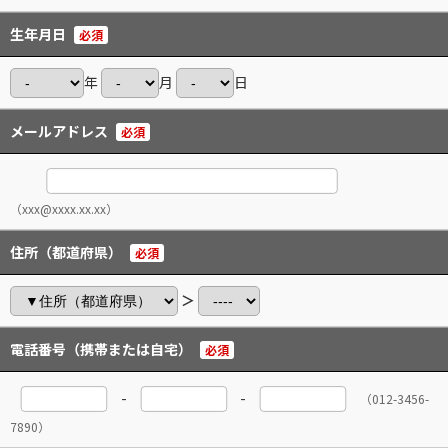
生年月日
必須
年
月
日
メールアドレス
必須
（xxx@xxxx.xx.xx）
住所（都道府県）
必須
＞
電話番号（携帯または自宅）
必須
-
-
（012-3456-
7890）