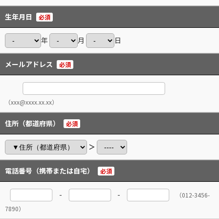
生年月日
必須
年
月
日
メールアドレス
必須
（xxx@xxxx.xx.xx）
住所（都道府県）
必須
＞
電話番号（携帯または自宅）
必須
-
-
（012-3456-
7890）