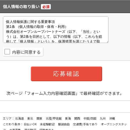
個人情報の取り扱い
必須
内容に同意する
次ページ「フォーム入力内容確認画面」で最終確認ができます。
エリア：
北海道
東北
関東
北陸/甲信越
東海
関西
中国/四国
九州
沖縄
こだわり条件：
日払いOK
未経験歓迎
服装自由
交通費/手当てあり
オープニングスタッ
フ
大量募集
学生歓迎
経験者のみ