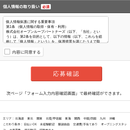
個人情報の取り扱い
必須
内容に同意する
次ページ「フォーム入力内容確認画面」で最終確認ができます。
エリア：
北海道
東北
関東
北陸/甲信越
東海
関西
中国/四国
九州
沖縄
こだわり条件：
日払いOK
未経験歓迎
服装自由
交通費/手当てあり
オープニングスタッ
フ
大量募集
学生歓迎
経験者のみ