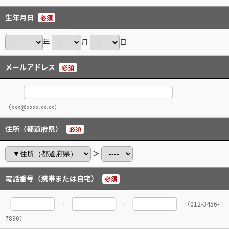
生年月日
必須
年
月
日
メールアドレス
必須
（xxx@xxxx.xx.xx）
住所（都道府県）
必須
＞
電話番号（携帯または自宅）
必須
-
-
（012-3456-
7890）