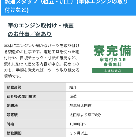
製造スタッフ（組立・加工）(車体エンジンの取り
付けなど)
車のエンジン取付け・検査
のお仕事／寮あり
車体にエンジンや細かなパーツを取り付け
る製造のお仕事です。電動工具を使った組
付けや、目視チェック・寸法の確認など、
流れに沿って進める内容が中心。初めての
方も、手順を覚えればコツコツ取り組める
環境です。
勤務形態
紹介
紹介後の雇用形態
派遣
勤務地
群馬県太田市
最寄駅
太田駅より車で8分
時給
1,800円～
勤務期間
３ヶ月以上