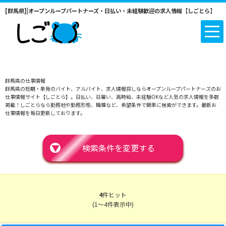
[群馬県]|オープンループパートナーズ・日払い・未経験歓迎の求人情報【しごとら】
群馬県の仕事情報
群馬県の短期・単発のバイト、アルバイト、求人情報探しならオープンループパートナーズのお
仕事情報サイト【しごとら】。日払い、日雇い、高時給、未経験OKなど人気の求人情報を多数
掲載！しごとらなら勤務地や勤務形態、職種など、希望条件で簡単に検索ができます。最新お
仕事情報を毎日更新しております。
▼
検索条件を変更する
4
件ヒット
(1～4件表示中)