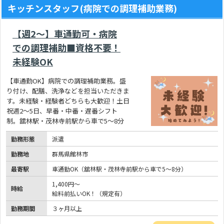
キッチンスタッフ(病院での調理補助業務)
【週2～】車通勤可・病院
での調理補助■資格不要！
未経験OK
【車通勤OK】病院での調理補助業務。盛
り付け、配膳、洗浄などを担当いただきま
す。未経験・経験者どちらも大歓迎！土日
祝週2～5日、早番・中番・遅番シフト
制。舘林駅・茂林寺前駅から車で5～8分
勤務形態
派遣
勤務地
群馬県館林市
最寄駅
車通勤OK（舘林駅・茂林寺前駅から車で5～8分）
1,400円～
時給
給料前払いOK！（規定有）
勤務期間
３ヶ月以上