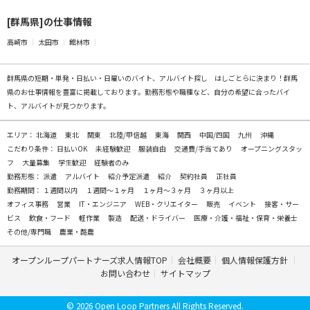
[群馬県]の仕事情報
高崎市
太田市
館林市
群馬県の
短期・単発・日払い・日雇いのバイト、アルバイト探し
はしごとらに決まり！群馬
県のお仕事情報を豊富に掲載しております。勤務形態や職種など、自分の希望に合ったバイ
ト、アルバイトが見つかります。
エリア：
北海道
東北
関東
北陸/甲信越
東海
関西
中国/四国
九州
沖縄
こだわり条件：
日払いOK
未経験歓迎
服装自由
交通費/手当てあり
オープニングスタッ
フ
大量募集
学生歓迎
経験者のみ
勤務形態：
派遣
アルバイト
紹介予定派遣
紹介
契約社員
正社員
勤務期間：
１週間以内
１週間～１ヶ月
１ヶ月～３ヶ月
３ヶ月以上
オフィス事務
営業
IT・エンジニア
WEB・クリエイター
販売
イベント
接客・サー
ビス
飲食・フード
軽作業
製造
配送・ドライバー
医療・介護・福祉・保育・栄養士
その他/専門職
農業・酪農
オープンループパートナーズ求人情報TOP
会社概要
個人情報保護方針
お問い合わせ
サイトマップ
© 2026 Open Loop Partners All Rights Reserved.