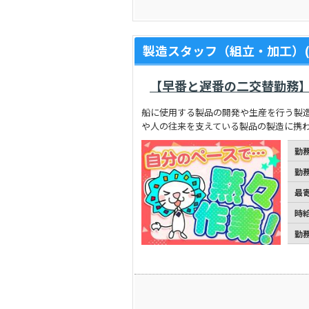
製造スタッフ（組立・加工）(
【早番と遅番の二交替勤務】
船に使用する製品の開発や生産を行う製
や人の往来を支えている製品の製造に携
勤
勤
最
時
勤