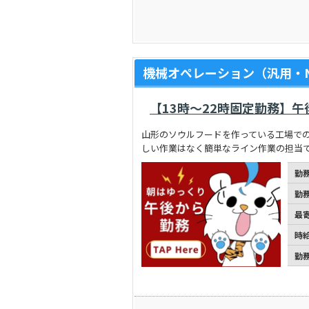
機械オペレーション（汎用・N
【13時～22時固定勤務】
山形のソウルフードを作っている工場での
しい作業はなく簡単なライン作業の担当
勤
勤
最
時
勤