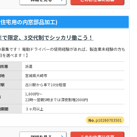
住宅用の内窓部品加工)
まで限定、3交代制でシッカリ働こう！
の募集です！ 電動ドライバーの使用経験があれば、製造業未経験の方も
職日を選べます！】
務形態
派遣
務地
宮城県大崎市
寄駅
古川駅から車で10分程度
1,600円～
給
22時～翌朝5時までは深夜割増2000円
務期間
３ヶ月以上
p10260703501
詳細を見る
このお仕事に応募