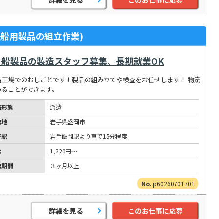
船用製品の組立作業)
船製品の製造スタッフ募集、長期就業OK
造工場でのおしごとです！製品の組み立てや検査をお任せします！ 物流
わることができます。
務形態
派遣
務地
岩手県盛岡市
寄駅
岩手飯岡駅より車で15分程度
給
1,220円～
務期間
３ヶ月以上
p60260701701
詳細を見る
このお仕事に応募