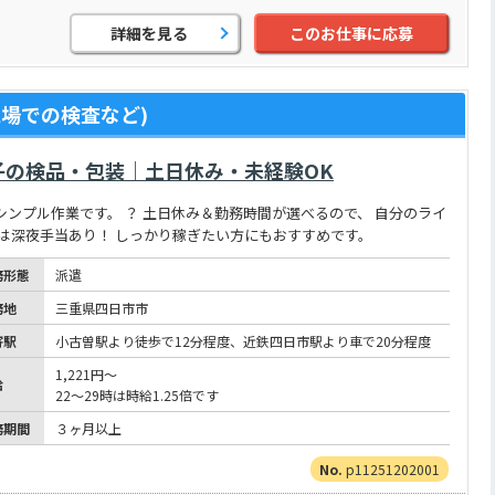
詳細を見る
このお仕事に応募
場での検査など)
子の検品・包装｜土日休み・未経験OK
シンプル作業です。 ？ 土日休み＆勤務時間が選べるので、 自分のライ
勤は深夜手当あり！ しっかり稼ぎたい方にもおすすめです。
務形態
派遣
務地
三重県四日市市
寄駅
小古曽駅より徒歩で12分程度、近鉄四日市駅より車で20分程度
1,221円～
給
22～29時は時給1.25倍です
務期間
３ヶ月以上
p11251202001