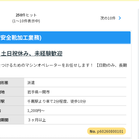
250
件ヒット
次の10件
(1～10件表示中)
安全靴加工業務)
】土日祝休み、未経験歓迎
つけるためのマシンオペレーターをお任せします！ 【日勤のみ、長期
務形態
派遣
務地
岩手県一関市
寄駅
千厩駅より車で2分程度、徒歩10分
給
1,200円～
務期間
３ヶ月以上
p60260800101