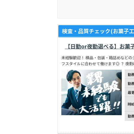
検査・品質チェック(お菓子工
【日勤or夜勤選べる】お菓
未経験歓迎！ 検品・包装・箱詰めなどの
フスタイルに合わせて働けます◎ ？ 夜
勤
勤
最
時
勤