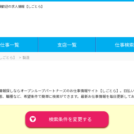
経験歓迎の求人情報【しごとら】
仕事一覧
支店一覧
仕事検索
しごとら】
製造
覧
情報探しならオープンループパートナーズのお仕事情報サイト【しごとら】。日払い
態、職種など、希望条件で簡単に検索ができます。最新お仕事情報を毎日更新して
▼
検索条件を変更する