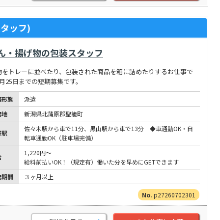
タッフ)
ん・揚げ物の包装スタッフ
物をトレーに並べたり、包装された商品を箱に詰めたりするお仕事で
月25日までの短期募集です。
務形態
派遣
務地
新潟県北蒲原郡聖籠町
佐々木駅から車で11分、黒山駅から車で13分 ◆車通勤OK・自
寄駅
転車通勤OK（駐車場完備）
1,220円～
給
給料前払いOK！（規定有）働いた分を早めにGETできます
務期間
３ヶ月以上
p27260702301