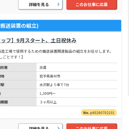
詳細を見る
このお仕事に応募
搬送装置の組立)
ッフ】9月スタート、土日祝休み
製造工場で使用するための搬送装置関連製品の組立をお任せします。
しごとです！】
務形態
派遣
務地
岩手県奥州市
寄駅
水沢駅より車で7分
給
1,300円～
務期間
３ヶ月以上
p60260702101
詳細を見る
このお仕事に応募