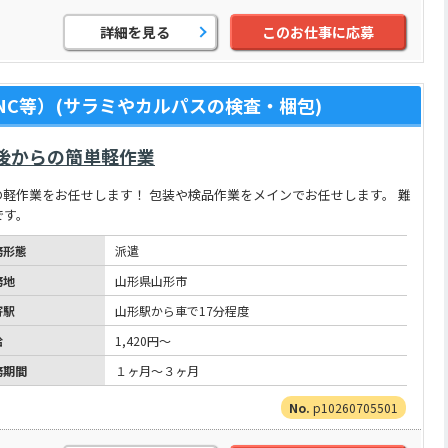
詳細を見る
このお仕事に応募
C等）(サラミやカルパスの検査・梱包)
午後からの簡単軽作業
軽作業をお任せします！ 包装や検品作業をメインでお任せします。 難
です。
務形態
派遣
務地
山形県山形市
寄駅
山形駅から車で17分程度
給
1,420円～
務期間
１ヶ月～３ヶ月
p10260705501