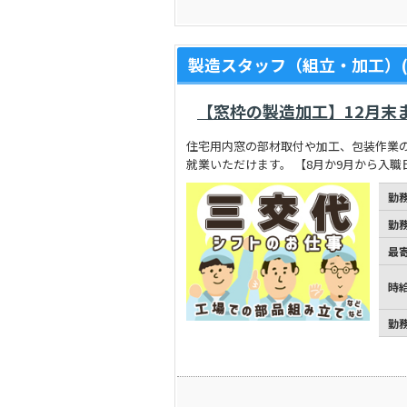
製造スタッフ（組立・加工）(
【窓枠の製造加工】12月末
住宅用内窓の部材取付や加工、包装作業
就業いただけます。 【8月か9月から入
勤
勤
最
時
勤