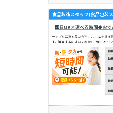
食品製造スタッフ(食品包装ス
即日OK×選べる時間◆おで
サンプル写真を見ながら、おでんや揚げ
す。担当するのはいずれか1工程だけ！12
勤
勤
最
時
勤