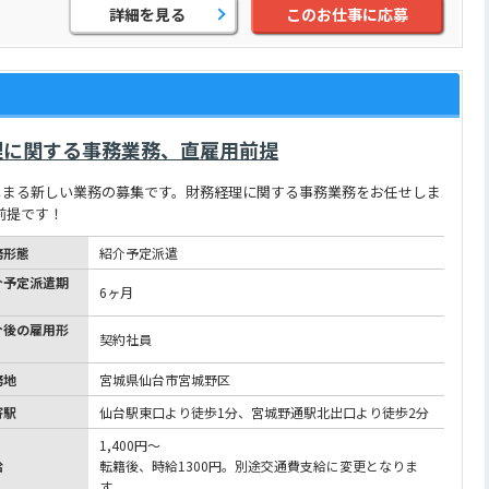
詳細を見る
このお仕事に応募
理に関する事務業務、直雇用前提
じまる新しい業務の募集です。財務経理に関する事務業務をお任せしま
前提です！
務形態
紹介予定派遣
介予定派遣期
6ヶ月
介後の雇用形
契約社員
務地
宮城県仙台市宮城野区
寄駅
仙台駅東口より徒歩1分、宮城野通駅北出口より徒歩2分
1,400円～
給
転籍後、時給1300円。別途交通費支給に変更となりま
す。