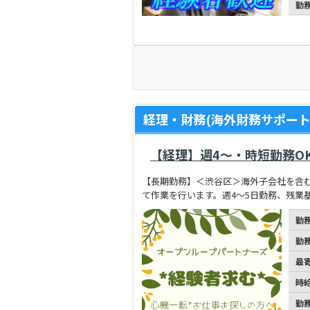
勤
経理・財務(海外財務サポート
【経理】週4～・時短勤務O
【長期勤務】＜渋谷区＞海外子会社を含
て作業を行います。週4～5日勤務、残業
勤
勤
最
時
勤