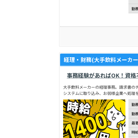
勤
経理・財務(大手飲料メーカー
事務経験があればOK！資格
大手飲料メーカーの経理事務。請求書のチ
システムに取り込み、お弱様企業へ処理を
勤
勤
最
時