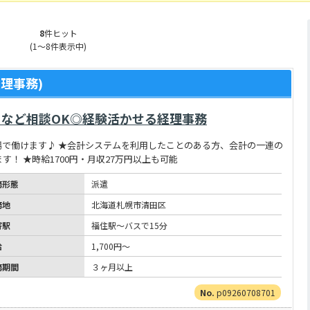
8
件ヒット
(1～8件表示中)
理事務)
など相談OK◎経験活かせる経理事務
で働けます♪ ★会計システムを利用したことのある方、会計の一連の
！ ★時給1700円・月収27万円以上も可能
務形態
派遣
務地
北海道札幌市清田区
寄駅
福住駅～バスで15分
給
1,700円～
務期間
３ヶ月以上
p09260708701