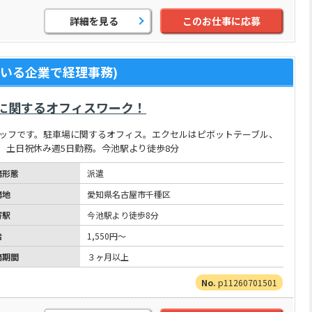
詳細を見る
このお仕事に応募
いる企業で経理事務)
に関するオフィスワーク！
タッフです。駐車場に関するオフィス。エクセルはピボットテーブル、
）土日祝休み週5日勤務。今池駅より徒歩8分
務形態
派遣
務地
愛知県名古屋市千種区
寄駅
今池駅より徒歩8分
給
1,550円～
務期間
３ヶ月以上
p11260701501