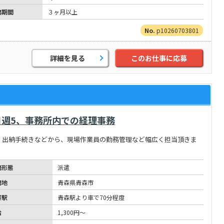
務期間
３ヶ月以上
p10260703801
詳細を見る
このお仕事に応募
週5、事務所内での経理事務
・出納手続きなどから、現場作業員の勤務管理など幅広く担当頂きま
務形態
派遣
務地
青森県青森市
寄駅
青森駅より車で70分程度
給
1,300円～