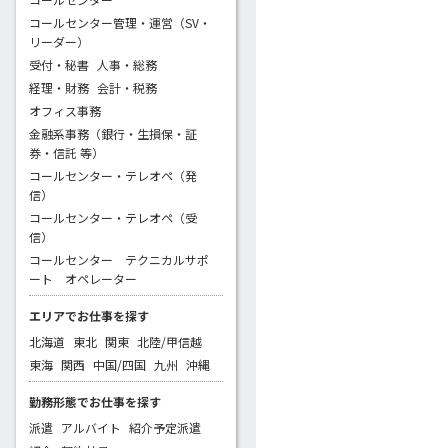
コールセンター管理・運営（SV・
リーダー）
受付・秘書
人事・総務
経理・財務
会計・税務
オフィス事務
金融系事務（銀行・生損保・証
券・信託 等）
コールセンター・テレオペ（発
信）
コールセンター・テレオペ（受
信）
コールセンター テクニカルサポ
ート オペレーター
エリアでお仕事を探す
北海道
東北
関東
北陸/甲信越
東海
関西
中国/四国
九州
沖縄
勤務形態でお仕事を探す
派遣
アルバイト
紹介予定派遣