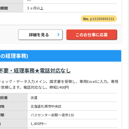
務期間
３ヶ月以上
p10260800101
詳細を見る
このお仕事に応募
の経理事務)
不要・経理事務★電話対応なし
ェック・データ入力メイン。請求書を受領し、専用Excelに入力。専用
依頼します。電話対応なし。時給1400円
務形態
派遣
務地
北海道札幌市中央区
寄駅
バスセンター前駅～徒歩1分
給
1,400円～