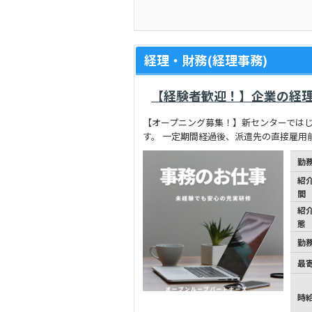
経理・財務(経理事務)
【経験者歓迎！】企業の経
【オープニング募集！】新センターでは
す。 一定期間経過後、派遣先の直接雇用
勤
紹
間
紹
態
勤
最
時