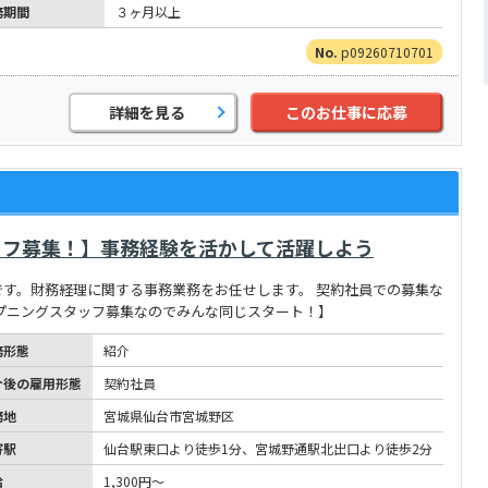
務期間
３ヶ月以上
p09260710701
詳細を見る
このお仕事に応募
ッフ募集！】事務経験を活かして活躍しよう
す。財務経理に関する事務業務をお任せします。 契約社員での募集な
プニングスタッフ募集なのでみんな同じスタート！】
務形態
紹介
介後の雇用形態
契約社員
務地
宮城県仙台市宮城野区
寄駅
仙台駅東口より徒歩1分、宮城野通駅北出口より徒歩2分
給
1,300円～