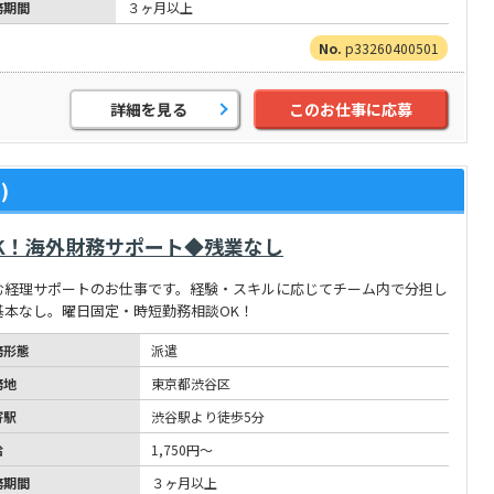
務期間
３ヶ月以上
p33260400501
詳細を見る
このお仕事に応募
)
K！海外財務サポート◆残業なし
む経理サポートのお仕事です。経験・スキルに応じてチーム内で分担し
基本なし。曜日固定・時短勤務相談OK！
務形態
派遣
務地
東京都渋谷区
寄駅
渋谷駅より徒歩5分
給
1,750円～
務期間
３ヶ月以上