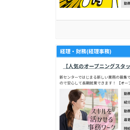
勤
経理・財務(経理事務)
【人気のオープニングスタ
新センターではじまる新しい業務の募集で
ので安心して長期就業できます！ 【オー
勤
紹
勤
最
時