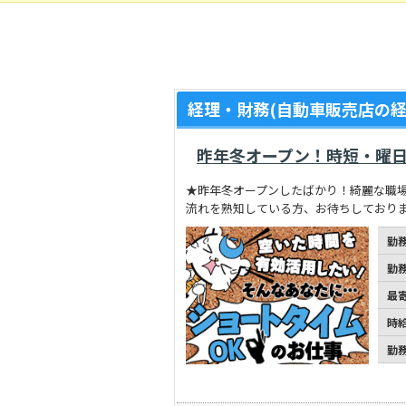
経理・財務(自動車販売店の経
昨年冬オープン！時短・曜日
★昨年冬オープンしたばかり！綺麗な職場
流れを熟知している方、お待ちしております
勤
勤
最
時
勤