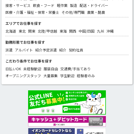
接客・サービス
飲食・フード
軽作業
製造
配送・ドライバー
医療・介護・福祉・保育・栄養士
その他/専門職
農業・酪農
エリアでお仕事を探す
北海道
東北
関東
北陸/甲信越
東海
関西
中国/四国
九州
沖縄
勤務形態でお仕事を探す
派遣
アルバイト
紹介予定派遣
紹介
契約社員
こだわり条件でお仕事を探す
日払いOK
未経験歓迎
服装自由
交通費/手当てあり
オープニングスタッフ
大量募集
学生歓迎
経験者のみ