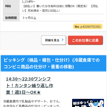
1,154円～
時給
【前払い】働いた分を給料日前に受取OK（規定有） 【月払
い】月末締め・翌月15日払い
勤務期間
３ヶ月以上
p43260702301
このお仕事に応募
詳細を見る
ピッキング（検品・梱包・仕分け）(冷蔵倉庫での
コンビニ商品の仕分け・番重の移動)
14:30～22:30ワンシフ
ト！カンタン繰り返し作
業！週3日～OK★
冷蔵倉庫内で乳製品やデザート、おでん、
お弁当など各商品の仕分け・ピッキング。