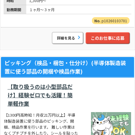
時給
1,300円～
勤務期間
１ヶ月～３ヶ月
p10260103701
このお仕事に応募
詳細を見る
ピッキング（検品・梱包・仕分け）(半導体製造装
置に使う部品の開梱や検品作業)
【取り扱うのは小型部品だ
け】経験ゼロでも活躍！簡
単軽作業
【1300円高時給！月収21万円以上】半導
体製造装置に使う部品のピッキング、開
梱、検品作業を行います。 難しい作業は
なくプチプチを外したり、シールを貼った