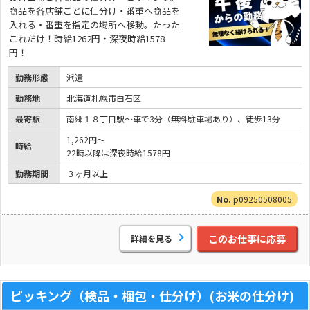
商品を各店舗ごとに仕分け・番重へ商品を
入れる・番重を指定の場所へ移動。たった
これだけ！時給1262円・深夜時給1578
円！
勤務形態
派遣
勤務地
北海道札幌市白石区
最寄駅
南郷１８丁目駅～車で3分（無料駐車場あり）、徒歩13分
1,262円～
時給
22時以降は深夜時給1578円
勤務期間
３ヶ月以上
p09250508005
このお仕事に応募
詳細を見る
ピッキング（検品・梱包・仕分け）(お米の仕分け)