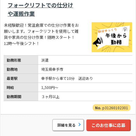
フォークリフトでの仕分け
や運搬作業
未経験歓迎！常温倉庫での仕分け作業をお
願いします。フォークリフトを使用して雑
貨や家具の仕分け作業！随時スタート！
12時～午後シフト！
勤務形態
派遣
勤務地
埼玉県幸手市
最寄駅
幸手駅から車で10分 送迎あり
時給
1,500円～
勤務期間
３ヶ月以上
p31260102301
このお仕事に応募
詳細を見る