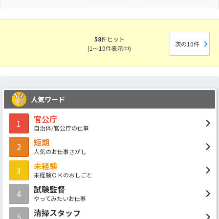
58
件ヒット
次の10件
(1～10件表示中)
人気ワード
官公庁
1
自治体/官公庁の仕事
短期
2
人気のお仕事さがし
未経験
3
未経験ＯＫのおしごと
試験監督
4
やってみたいお仕事
清掃スタッフ
5