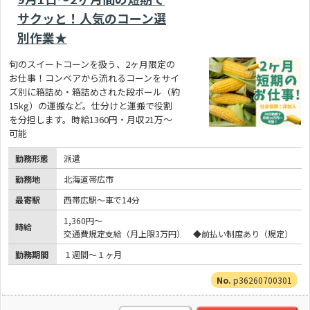
サクッと！人気のコーン選
別作業★
旬のスイートコーンを扱う、2ヶ月限定の
お仕事！コンベアから流れるコーンをサイ
ズ別に箱詰め・箱詰めされた段ボール（約
15kg）の運搬など。仕分けと運搬で役割
を分担します。時給1360円・月収21万～
可能
勤務形態
派遣
勤務地
北海道帯広市
最寄駅
西帯広駅～車で14分
1,360円～
時給
交通費規定支給（月上限3万円） ◆前払い制度あり（規定）
勤務期間
１週間～１ヶ月
p36260700301