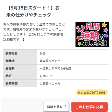
【9月15日スタート！】お
米の仕分けやチェック
お米の買取や卸売を行う企業でのおしごと
です。規格外のお米が無いかチェックし、
仕分けします！ 【10月15日までの期間限
定勤務です！】
勤務形態
派遣
勤務地
青森県つがる市
最寄駅
木造駅より車で5分程度
時給
1,200円～
勤務期間
１週間～１ヶ月
p33260701001
このお仕事に応募
詳細を見る