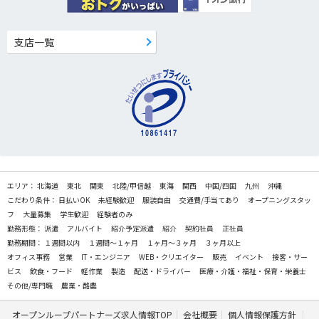
支店一覧
エリア：
北海道
東北
関東
北陸/甲信越
東海
関西
中国/四国
九州
沖縄
こだわり条件：
日払いOK
未経験歓迎
服装自由
交通費/手当てあり
オープニングスタッ
フ
大量募集
学生歓迎
経験者のみ
勤務形態：
派遣
アルバイト
紹介予定派遣
紹介
契約社員
正社員
勤務期間：
１週間以内
１週間～１ヶ月
１ヶ月～３ヶ月
３ヶ月以上
オフィス事務
営業
IT・エンジニア
WEB・クリエイター
販売
イベント
接客・サー
ビス
飲食・フード
軽作業
製造
配送・ドライバー
医療・介護・福祉・保育・栄養士
その他/専門職
農業・酪農
オープンループパートナーズ求人情報TOP
会社概要
個人情報保護方針