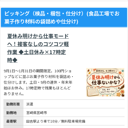
ピッキング（検品・梱包・仕分け）(食品工場でお
菓子作り材料の袋詰めや仕分け)
夏休み明けから仕事モード
へ！接客なしのコツコツ軽
作業 ◆土日休み×17時定
時◆
9月1日～1月31日の期間限定。100円ショ
ップなどに並ぶお菓子作り材料を袋詰め・
仕分けします。土日・9月の連休・年末年
始はお休み。17時定時で残業もほとんど
ありません。
勤務形態
派遣
勤務地
宮崎県宮崎市
最寄駅
田吉駅より車で10分／無料駐車場完備