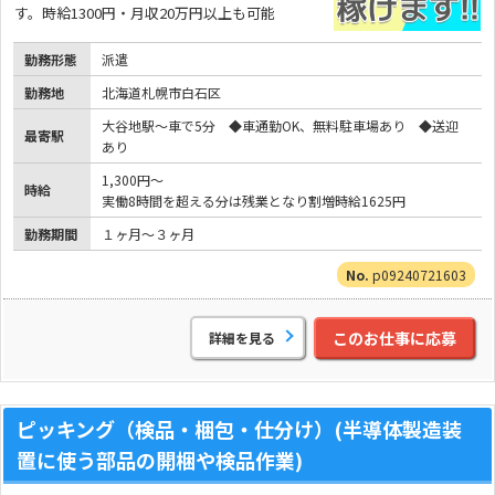
す。時給1300円・月収20万円以上も可能
勤務形態
派遣
勤務地
北海道札幌市白石区
大谷地駅～車で5分 ◆車通勤OK、無料駐車場あり ◆送迎
最寄駅
あり
1,300円～
時給
実働8時間を超える分は残業となり割増時給1625円
勤務期間
１ヶ月～３ヶ月
p09240721603
このお仕事に応募
詳細を見る
ピッキング（検品・梱包・仕分け）(半導体製造装
置に使う部品の開梱や検品作業)