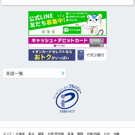
支店一覧
エリア：
北海道
東北
関東
北陸/甲信越
東海
関西
中国/四国
九州
沖縄