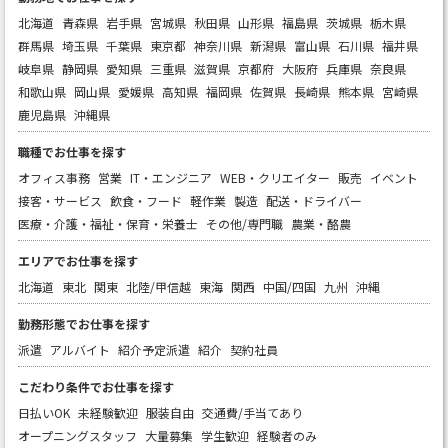
北海道
青森県
岩手県
宮城県
秋田県
山形県
福島県
茨城県
栃木県
群馬県
埼玉県
千葉県
東京都
神奈川県
新潟県
富山県
石川県
福井県
岐阜県
静岡県
愛知県
三重県
滋賀県
京都府
大阪府
兵庫県
奈良県
和歌山県
岡山県
愛媛県
高知県
福岡県
佐賀県
長崎県
熊本県
宮崎県
鹿児島県
沖縄県
職種でお仕事を探す
オフィス事務
営業
IT・エンジニア
WEB・クリエイター
販売
イベント
接客・サービス
飲食・フード
軽作業
製造
配送・ドライバー
医療・介護・福祉・保育・栄養士
その他/専門職
農業・酪農
エリアでお仕事を探す
北海道
東北
関東
北陸/甲信越
東海
関西
中国/四国
九州
沖縄
勤務形態でお仕事を探す
派遣
アルバイト
紹介予定派遣
紹介
契約社員
こだわり条件でお仕事を探す
日払いOK
未経験歓迎
服装自由
交通費/手当てあり
オープニングスタッフ
大量募集
学生歓迎
経験者のみ