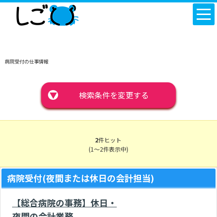
病院受付の仕事情報
▼
検索条件を変更する
2
件ヒット
(1～2件表示中)
病院受付(夜間または休日の会計担当)
【総合病院の事務】休日・
夜間の会計業務