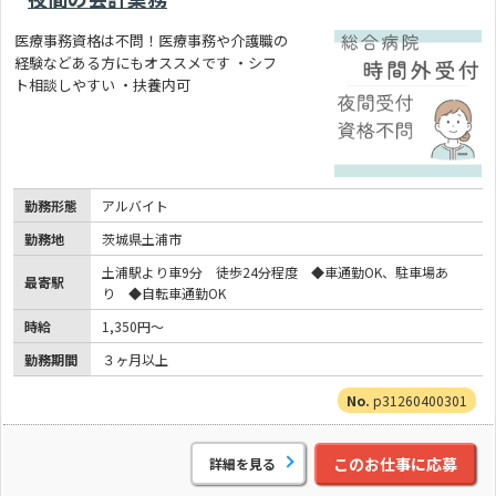
医療事務資格は不問！医療事務や介護職の
経験などある方にもオススメです ・シフ
ト相談しやすい ・扶養内可
勤務形態
アルバイト
勤務地
茨城県土浦市
土浦駅より車9分 徒歩24分程度 ◆車通勤OK、駐車場あ
最寄駅
り ◆自転車通勤OK
時給
1,350円～
勤務期間
３ヶ月以上
p31260400301
このお仕事に応募
詳細を見る