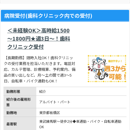
病院受付(歯科クリニック内での受付)
＜未経験OK＞高時給1500
～1800円★週3日～！歯科
クリニック受付
【長期勤務】随時入社OK！歯科クリニッ
クの受付業務を担当いただきます。電話対
応、カルテ管理、診療精算、予約案内、備
品の買い出しなど。月～土の間で週3～5
日、自転車・バイク通勤もOK！
勤務形態
紹介
紹介後の雇用形
アルバイト・パート
態
勤務地
東京都板橋区
東武練馬駅～徒歩2分◆車通勤・バイク・自転車通勤
最寄駅
OK