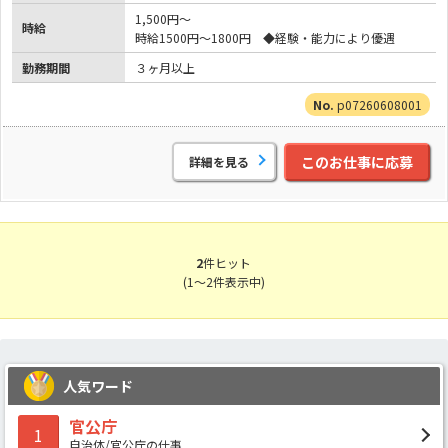
1,500円～
時給
時給1500円～1800円 ◆経験・能力により優遇
勤務期間
３ヶ月以上
p07260608001
このお仕事に応募
詳細を見る
2
件ヒット
(1～2件表示中)
人気ワード
官公庁
1
自治体/官公庁の仕事