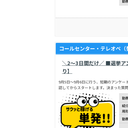
勤
コールセンター・テレオペ（発
＼2～3日間だけ／ ■選挙ア
り】
9月5日～9月6日に行う、短期のアンケ
認してからスタートします。決まった質問
勤
紹
用
勤