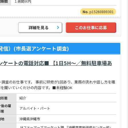
務期間
１週間以内
p15260800301
詳細を見る
このお仕事に応募
信）(市長選アンケート調査)
ンケートの電話対応■ 【1日5H～／無料駐車場あ
ート調査のお仕事です。 事前に研修が1回あり、業務の流れや話し方を確
を聞いていくだけの内容です。■未経験OK
務形態
紹介
介後の雇
アルバイト・パート
形態
務地
沖縄県沖縄市
JAファーマーズマーケット隣 「沖縄市農民研修センター前」