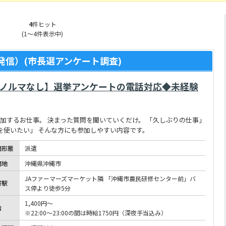
4
件ヒット
(1～4件表示中)
信）(市長選アンケート調査)
【ノルマなし】選挙アンケートの電話対応◆未経験
参加するお仕事。 決まった質問を聞いていくだけ。 「久しぶりの仕事」
を使いたい」 そんな方にも参加しやすい内容です。
務形態
派遣
務地
沖縄県沖縄市
JAファーマーズマーケット隣 「沖縄市農民研修センター前」バ
寄駅
ス停より徒歩5分
1,400円～
給
※22:00～23:00の間は時給1750円（深夜手当込み）