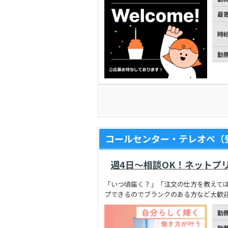
最
時
勤
コールセンター・テレオペ（
週4日～相談OK！ネットプ
「いつ頃届く？」「注文の仕方を教えて
プできるのでブランクのある方など大歓
勤
勤