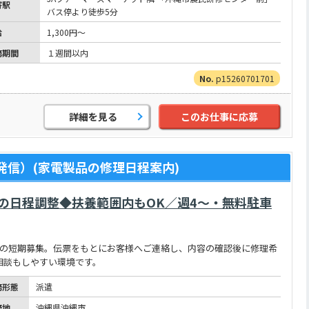
寄駅
バス停より徒歩5分
給
1,300円～
務期間
１週間以内
p15260701701
詳細を見る
このお仕事に応募
発信）(家電製品の修理日程案内)
の日程調整◆扶養範囲内もOK／週4～・無料駐車
けの短期募集。伝票をもとにお客様へご連絡し、内容の確認後に修理希
ト相談もしやすい環境です。
務形態
派遣
務地
沖縄県沖縄市