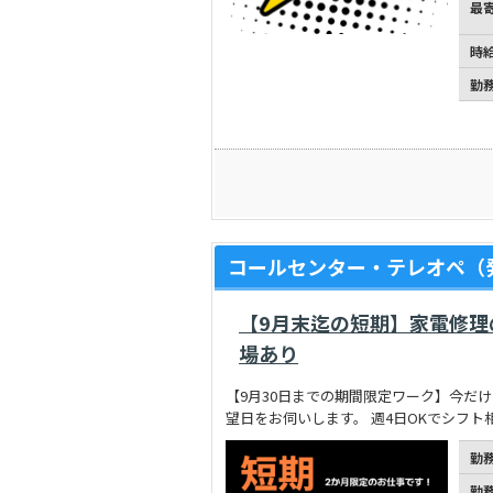
最
時
勤
コールセンター・テレオペ（
【9月末迄の短期】家電修理
場あり
【9月30日までの期間限定ワーク】今だ
望日をお伺いします。 週4日OKでシフ
勤
勤