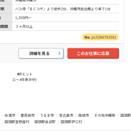
寄駅
バス停「ＢＣコザ」より徒歩2分、沖縄市民会館より車で1分
給
1,300円～
務期間
３ヶ月以上
p15260702501
詳細を見る
このお仕事に応募
4
件ヒット
(1～4件表示中)
糸満市
豊見城市
うるま市
宮古島市
南城市
その他沖縄県
国頭郡
国頭郡宜野座村
国頭郡金武町
国頭郡伊江村