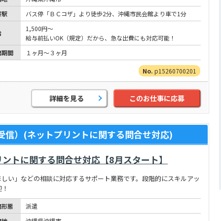
寄駅
バス停「ＢＣコザ」より徒歩2分、沖縄市民会館より車で1分
1,500円～
給
給与前払いOK（規定）だから、急な出費にも対応可能！
務期間
１ヶ月～３ヶ月
p15260700201
詳細を見る
このお仕事に応募
受信）(ネットプリントに関する問合せ対応)
リントに関する問合せ対応【8月スタート】
ほしい」などの相談に対応するサポート業務です。段階的にスキルアッ
迎！
務形態
派遣
務地
沖縄県沖縄市