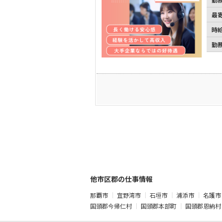
最
時
勤
他市区郡の仕事情報
那覇市
宜野湾市
石垣市
浦添市
名護市
国頭郡今帰仁村
国頭郡本部町
国頭郡恩納村