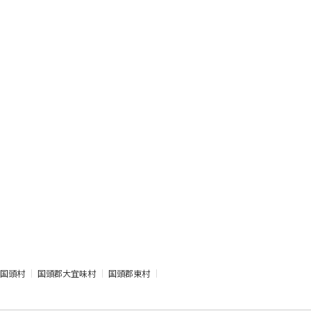
国頭村
国頭郡大宜味村
国頭郡東村