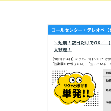
コールセンター・テレオペ（発
＼短期！数日だけでOK／ 
大歓迎！
【9月3日～6日】のうち、2日～3日だけ
「短期間だけ働きたい」 「空いている日
勤
勤
最
時